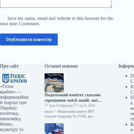
Save my name, email and website in this browser for the
next time I comment.
Опублікувати коментар
Про сайт
Останні новини
Інформ
П
С
«Голос
К
країни» —
С
Податковий комітет схвалив
інформаційни
П
спрощення емісії акцій: які
й портал про
а
зміни очікуються — Мінфін
Іван Оліфіренко
Сер 6, 2026
Україну:
к
anons”> Фінансовий комітет ВРУ
політику,
н
схвалив ініціативу № 15336, яка
економіку,
ті
пропонує полегшити процес емісії
бізнес,
К
цінних паперів. Цей акт покликаний
культуру та
и
скоротити бюрократичні перешкоди,…