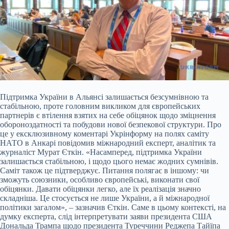
Підтримка України в Альянсі залишається безсумнівною та
стабільною, проте головним викликом для європейських
партнерів є втілення взятих на себе обіцянок щодо зміцнення
обороноздатності та побудови нової безпекової структури. Про
це у ексклюзивному коментарі Укрінформу на полях саміту
НАТО в Анкарі повідомив міжнародний експерт, аналітик та
журналіст Мурат
Єткін. «Насамперед, підтримка України
залишається стабільною, і щодо цього немає жодних сумнівів.
Саміт також це підтверджує. Питання полягає в іншому: чи
зможуть союзники, особливо європейські, виконати свої
обіцянки. Давати обіцянки легко, але їх реалізація значно
складніша. Це стосується не лише України, а й міжнародної
політики загалом», – зазначив Єткін. Саме в цьому контексті, на
думку експерта, слід інтерпретувати заяви президента США
Дональда Трампа щодо президента Туреччини Реджепа Тайїпа