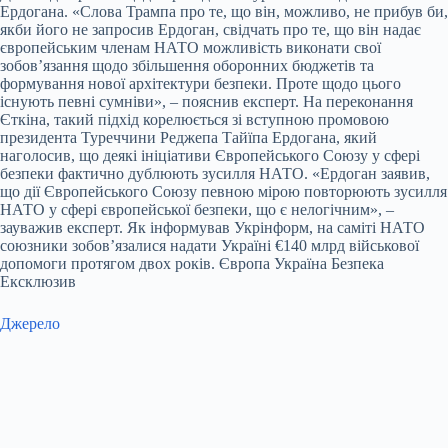
Ердогана. «Слова Трампа про те, що він, можливо, не прибув би,
якби його не запросив Ердоган, свідчать про те, що він надає
європейським членам НАТО можливість виконати свої
зобов’язання щодо збільшення оборонних бюджетів та
формування нової архітектури безпеки. Проте щодо цього
існують певні сумніви», – пояснив експерт. На переконання
Єткіна, такий підхід корелюється зі вступною промовою
президента Туреччини Реджепа Тайїпа Ердогана, який
наголосив, що деякі ініціативи Європейського Союзу у сфері
безпеки фактично дублюють зусилля НАТО. «Ердоган заявив,
що дії Європейського Союзу певною мірою повторюють зусилля
НАТО у сфері європейської безпеки, що є нелогічним», –
зауважив експерт. Як інформував Укрінформ, на саміті НАТО
союзники зобов’язалися надати Україні €140 млрд військової
допомоги протягом двох років. Європа Україна Безпека
Ексклюзив
Джерело