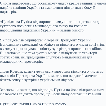
Сибіга підкреслив, що російському лідеру краще залишити марні
надії на падіння України та зменшення підтримки з боку її
партнерів.
«Ця відмова Путіна від мирного шляху повинна призвести до
суттєвого посилення міжнародного тиску на Росію та
нарощування підтримки України», – заявив міністр.
Як повідомляв Укрінформ, 4 червня Президент України
Володимир Зеленський опублікував відкритого листа до Путіна,
в якому запропонував особисту зустріч для припинення війни.
Він зазначив, що така зустріч могла б відбутися на території
третіх країн, які традиційно слугують майданчиками для
міжнародних переговорів.
Лідер Кремля, коментуючи наступного дня відкритого листа до
нього від Президента України, заявив, що на даний момент не
бачить сенсу в зустрічі з українським лідером.
Зеленський заявив, що відповідь Путіна на його відкритий лист
є слабкою і свідчить про те, що Росія знову обирає шлях війни.
Путін Зеленський Сибіга Війна з Росією