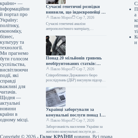
країни» —
С
Сучасні генетичні розвідки
інформаційни
П
виявили, що індоєвропейці є
й портал про
а
пращурами українців –
Павло Мороз
Сер 7, 2026
Україну:
к
фахівець
Сучасні генетичні аналізи
політику,
н
антропологічного матеріалу,
економіку,
ті
витягнутого з розкопок давнього
бізнес,
К
поселення «Дикий Сад» у Миколаєві,
культуру та
и
підтвердили, що пращурами українців
технології.
були індоєвропейці.…
Ми прагнемо
Понад 20 мільйонів гривень
бути голосом
необґрунтованих статків:
суспільства,
ексначальнику управління
Павло Мороз
Сер 7, 2026
висвітлюючи
логістики Повітряного
події, які
Співробітники Державного бюро
командування висунули
розслідувань (ДБР) висунули підозру
справді
колишньому керівнику логістичного
підозру
важливі для
управління Повітряних сил Збройних
читачів.
сил України у незаконному заволодінні
Щодня —
майном…
актуальні
новини
Українці заборгували за
країни в
комунальні послуги понад 113
одному місці.
мільярдів гривень: кількість
Павло Мороз
Сер 7, 2026
справ у реєстрі боржників
Заборгованість населення України за
житлово-комунальні послуги до
Copyright © 2026 -
Голос КРАЇНИ
новини. Всі права
початку 2026 року досягла 113,4