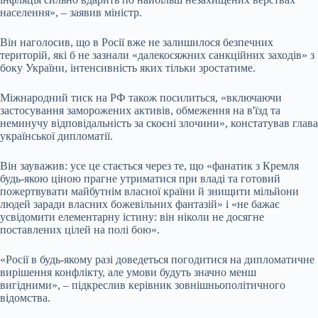
населення», – заявив міністр.
Він наголосив, що в Росії вже не залишилося безпечних
територій, які б не зазнали «далекосяжних санкційних заходів» з
боку України, інтенсивність яких тільки зростатиме.
Міжнародний тиск на РФ також посилиться, «включаючи
застосування заморожених активів, обмеження на в'їзд та
неминучу відповідальність за скоєні злочини», констатував глава
української дипломатії.
Він зауважив: усе це стається через те, що «фанатик з Кремля
будь-якою ціною прагне утриматися при владі та готовий
пожертвувати майбутнім власної країни й знищити мільйони
людей заради власних божевільних фантазій» і «не бажає
усвідомити елементарну істину: він ніколи не досягне
поставлених цілей на полі бою».
«Росії в будь-якому разі доведеться погодитися на дипломатичне
вирішення конфлікту, але умови будуть значно менш
вигідними», – підкреслив керівник зовнішньополітичного
відомства.