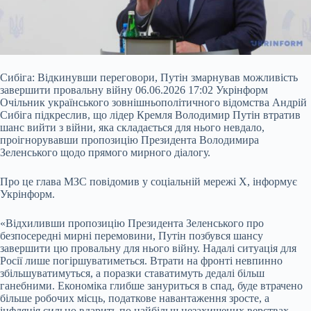
Сибіга: Відкинувши переговори, Путін змарнував можливість
завершити провальну війну 06.06.2026 17:02 Укрінформ
Очільник українського зовнішньополітичного відомства Андрій
Сибіга підкреслив, що лідер Кремля Володимир Путін втратив
шанс вийти з війни, яка складається для нього невдало,
проігнорувавши пропозицію Президента Володимира
Зеленського
щодо прямого мирного діалогу.
Про це глава МЗС повідомив у соціальній мережі X, інформує
Укрінформ.
«Відхиливши пропозицію Президента Зеленського про
безпосередні мирні перемовини, Путін позбувся шансу
завершити цю провальну для нього війну. Надалі ситуація для
Росії лише погіршуватиметься. Втрати на фронті невпинно
збільшуватимуться, а поразки ставатимуть дедалі більш
ганебними. Економіка глибше зануриться в спад, буде втрачено
більше робочих місць, податкове навантаження зросте, а
інфляція сильно вдарить по найбільш незахищених верствах