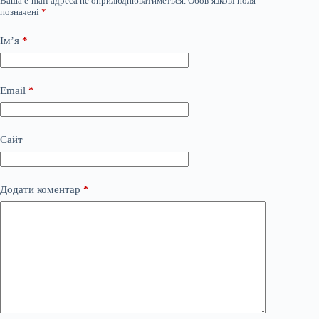
Ваша e-mail адреса не оприлюднюватиметься.
Обов’язкові поля
позначені
*
Ім’я
*
Email
*
Сайт
Додати коментар
*