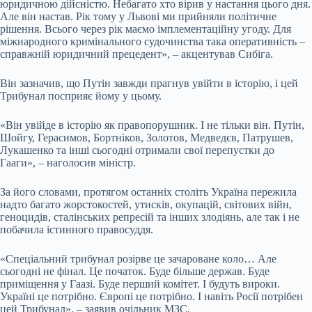
юридичною дійсністю. Небагато хто вірив у настання цього дня.
Але він настав. Рік тому у Львові ми прийняли політичне
рішення. Всього через рік маємо імплементаційну угоду. Для
міжнародного кримінального судочинства така оперативність –
справжній юридичний прецедент», – акцентував Сибіга.
Він зазначив, що Путін завжди прагнув увійти в історію, і цей
Трибунал посприяє йому у цьому.
«Він увійде в історію як правопорушник. І не тільки він. Путін,
Шойгу, Герасимов, Бортніков, Золотов, Медведєв, Патрушев,
Лукашенко та інші сьогодні отримали свої перепустки до
Гааги», – наголосив міністр.
За його словами, протягом останніх століть Україна пережила
надто багато жорстокостей, утисків, окупацій, світових війн,
геноцидів, сталінських репресій та інших злодіянь, але так і не
побачила істинного правосуддя.
«Спеціальний трибунал розірве це зачароване коло… Але
сьогодні не фінал. Це початок. Буде більше держав. Буде
приміщення у Гаазі. Буде перший комітет. І будуть вироки.
Україні це потрібно. Європі це потрібно. І навіть Росії потрібен
цей Трибунал», – заявив очільник МЗС.