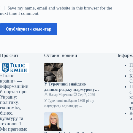
Save my name, email and website in this browser for the
next time I comment.
Опублікувати коментар
Про сайт
Останні новини
Інформ
П
С
«Голос
К
країни» —
С
У Туреччині знайдено
інформаційни
П
давньогрецьку мармурову
й портал про
а
статую бога лікування, вік
Назар Марченко
Сер 7, 2026
Україну:
к
якої становить 1800 років.
У Туреччині знайдено 1800-річну
політику,
н
мармурову скульптуру
економіку,
ті
давньогрецького бога медицини Фото
бізнес,
К
07.08.2026 16:02 Укрінформ У
культуру та
и
давньому місті Аспендос,
технології.
розташованому в турецькій…
Ми прагнемо