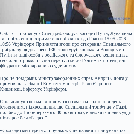
Сибіга – про запуск Спецтрибуналу: Сьогодні Путін, Лукашенко
та інші злочинці отримали «свої квитки до Гааги» 15.05.2026
10:56 Укрінформ Прийняття згоди про створення Спеціального
трибуналу щодо агресії РФ стало «рубіконом», а Володимир
Путін та інші особи з російського та білоруського керівництва
сьогодні отримали «свої перепустки до Гааги» як потенційні
фігуранти міжнародного судочинства.
Про це повідомив міністр закордонних справ Андрій Сибіга у
промові на засіданні
Комітету міністрів Ради Європи в
Кишиневі, інформує Укрінформ.
Очільник української дипломатії назвав сьогоднішній день
історичним, підкресливши, що Спеціальний трибунал у Гаазі,
подібно до Нюрнберзького 80 років тому, відновить правосуддя
після російської агресії.
«Сьогодні ми перетнули рубікон. Спеціальний трибунал стає