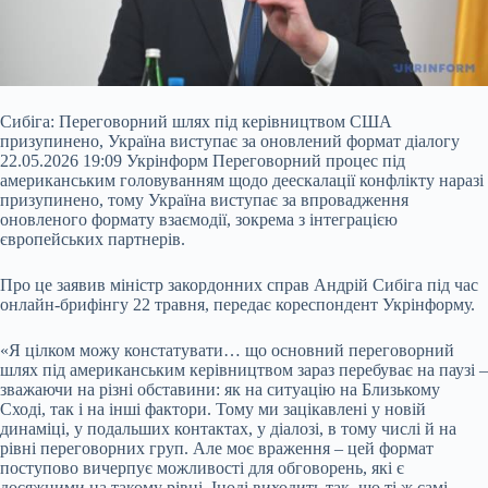
Сибіга: Переговорний шлях під керівництвом США
призупинено, Україна виступає за оновлений формат діалогу
22.05.2026 19:09 Укрінформ Переговорний процес під
американським головуванням щодо деескалації конфлікту наразі
призупинено, тому Україна виступає за впровадження
оновленого формату взаємодії, зокрема з інтеграцією
європейських партнерів.
Про це заявив міністр закордонних справ Андрій Сибіга під час
онлайн-брифінгу 22 травня, передає кореспондент Укрінформу.
«Я цілком можу
констатувати… що основний переговорний
шлях під американським керівництвом зараз перебуває на паузі –
зважаючи на різні обставини: як на ситуацію на Близькому
Сході, так і на інші фактори. Тому ми зацікавлені у новій
динаміці, у подальших контактах, у діалозі, в тому числі й на
рівні переговорних груп. Але моє враження – цей формат
поступово вичерпує можливості для обговорень, які є
досяжними на такому рівні. Іноді виходить так, що ті ж самі