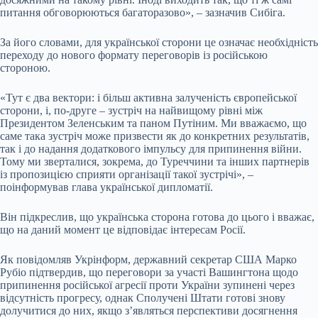
питання обговорюються багаторазово», – зазначив Сибіга.
За його словами, для української сторони це означає необхідність
переходу до нового формату переговорів із російською
стороною.
«Тут є два вектори: і більш активна залученість європейської
сторони, і, по-друге – зустріч на найвищому рівні між
Президентом Зеленським та паном Путіним. Ми вважаємо, що
саме така зустріч може призвести як до конкретних результатів,
так і до надання додаткового імпульсу для припинення війни.
Тому ми зверталися, зокрема, до Туреччини та інших партнерів
із пропозицією сприяти організації такої зустрічі», –
поінформував глава української дипломатії.
Він підкреслив, що українська сторона готова до цього і вважає,
що на даний момент це відповідає інтересам Росії.
Як повідомляв Укрінформ, державний секретар США Марко
Рубіо підтвердив, що переговори за участі Вашингтона щодо
припинення російської агресії проти України зупинені через
відсутність прогресу, однак Сполучені Штати готові знову
долучитися до них, якщо з’являться перспективи досягнення