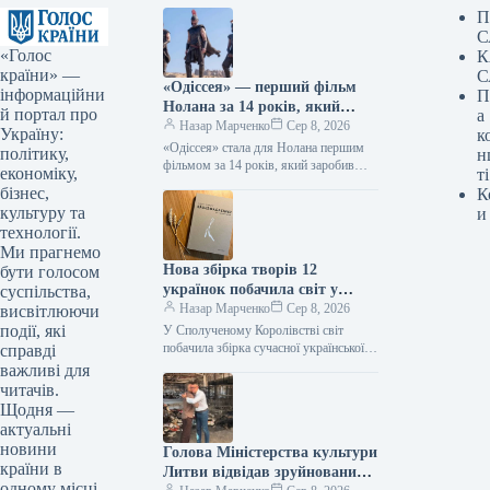
П
С
«Голос
К
країни» —
С
«Одіссея» — перший фільм
інформаційни
П
Нолана за 14 років, який
й портал про
а
перетнув позначку в 1
Назар Марченко
Сер 8, 2026
Україну:
к
мільярд доларів.
«Одіссея» стала для Нолана першим
політику,
н
фільмом за 14 років, який заробив
економіку,
ті
понад $1 мільярд 08.08.2026 14:27
бізнес,
К
Укрінформ Стрічка Крістофера
культуру та
и
Нолана…
технології.
Ми прагнемо
Нова збірка творів 12
бути голосом
українок побачила світ у
суспільства,
Великій Британії, тоді як у
Назар Марченко
Сер 8, 2026
висвітлюючи
Швеції презентовано видання
події, які
У Сполученому Королівстві світ
Наталки Ворожбит.
побачила збірка сучасної української
справді
жіночої поезії “War-Torn Voices:
важливі для
Ukrainian Women’s Poetry”, що вміщує
читачів.
твори 12 автор_ок.…
Щодня —
актуальні
новини
Голова Міністерства культури
країни в
Литви відвідав зруйнований
одному місці.