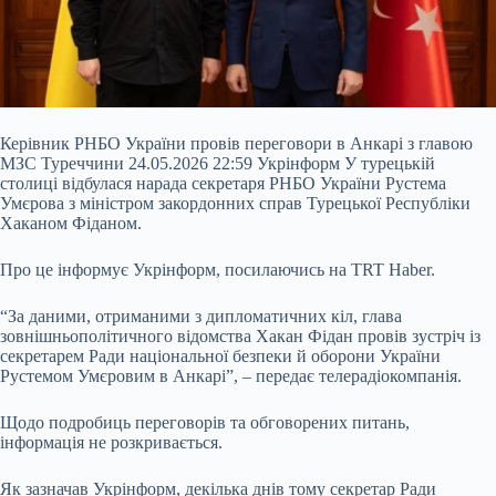
Керівник РНБО України провів переговори в Анкарі з главою
МЗС Туреччини 24.05.2026 22:59 Укрінформ У турецькій
столиці відбулася нарада секретаря РНБО України Рустема
Умєрова з міністром закордонних справ Турецької Республіки
Хаканом Фіданом.
Про це інформує Укрінформ, посилаючись на TRT Haber.
“За даними, отриманими з дипломатичних кіл, глава
зовнішньополітичного відомства Хакан Фідан провів зустріч із
секретарем Ради національної безпеки й оборони України
Рустемом Умєровим в
Анкарі”, – передає телерадіокомпанія.
Щодо подробиць переговорів та обговорених питань,
інформація не розкривається.
Як зазначав Укрінформ, декілька днів тому секретар Ради