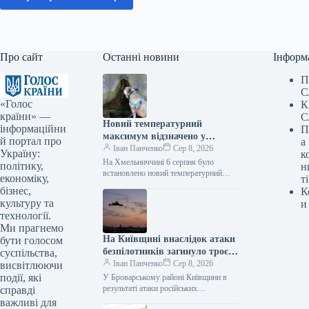
Про сайт
Останні новини
Інформ
П
С
«Голос
К
країни» —
С
Новий температурний
інформаційни
П
максимум відзначено у
й портал про
а
Хмельницькій області
Іван Панченко
Сер 8, 2026
Україну:
к
На Хмельниччині 6 серпня було
політику,
н
встановлено новий температурний
економіку,
ті
рекорд – стовпчик термометра сягнув
бізнес,
К
позначки +38,4°C. Цю інформацію
культуру та
и
оприлюднив Хмельницький
технології.
обласний…
Ми прагнемо
На Київщині внаслідок атаки
бути голосом
безпілотників загинуло троє
суспільства,
осіб, включно з дитиною.
Іван Панченко
Сер 8, 2026
висвітлюючи
події, які
У Броварському районі Київщини в
результаті атаки російських
справді
безпілотників загинули три особи,
важливі для