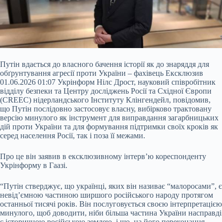
Путін вдається до власного бачення історії як до знаряддя для
обґрунтування агресії проти України – фахівець Ексклюзив
01.06.2026 01:07 Укрінформ Нілс Дрост, науковий співробітник
відділу безпеки та Центру досліджень Росії та Східної Європи
(CREEC) нідерландського Інституту Клінгендейл, повідомив,
що Путін послідовно застосовує власну, вибірково трактовану
версію минулого як інструмент для виправдання загарбницьких
дій проти України та для формування підтримки своїх кроків як
серед населення
Росії, так і поза її межами.
Про це він заявив в ексклюзивному інтерв’ю кореспонденту
Укрінформу в Гаазі.
“Путін стверджує, що українці, яких він називає “малоросами”, є
невід’ємною частиною ширшого російського народу протягом
останньої тисячі років. Він послуговується своєю інтерпретацією
минулого, щоб доводити, ніби більша частина України насправді
є історичною російською землею, і що, на його переконання,