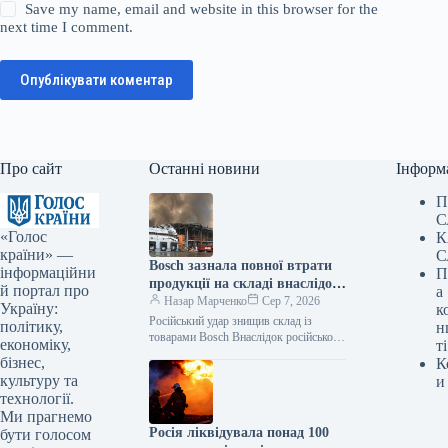
Save my name, email and website in this browser for the
next time I comment.
Опублікувати коментар
Про сайт
Останні новини
Інформ
П
С
«Голос
К
країни» —
С
Bosch зазнала повної втрати
інформаційни
П
продукції на складі внаслідок
й портал про
а
російського нападу
Назар Марченко
Сер 7, 2026
Україну:
к
Російський удар знищив склад із
політику,
н
товарами Bosch Внаслідок російської
економіку,
ті
атаки зруйновано склад логістичного
бізнес,
К
партнера Bosch, де зберігалася
культуру та
и
продукція. Як повідомляє Delo.ua,
технології.
Ми прагнемо
Росія ліквідувала понад 100
бути голосом