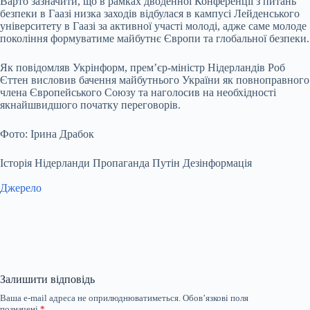
Варто зазначити, що в рамках дводенної Конференції з питань
безпеки в Гаазі низка заходів відбулася в кампусі Лейденського
університету в Гаазі за активної участі молоді, адже саме молоде
покоління формуватиме майбутнє Європи та глобальної безпеки.
Як повідомляв Укрінформ, прем’єр-міністр Нідерландів Роб
Єттен висловив бачення майбутнього України як повноправного
члена Європейського Союзу та наголосив на необхідності
якнайшвидшого початку переговорів.
Фото: Ірина Драбок
Історія Нідерланди Пропаганда Путін Дезінформація
Джерело
Залишити відповідь
Ваша e-mail адреса не оприлюднюватиметься.
Обов’язкові поля
позначені
*