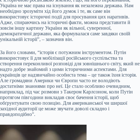
Україна не має права на існування як незалежна держава. Нам
необхідно зрозуміти хід його думок і те, як саме він
використовує історичні події для просування цих наративів.
Адже, спираючись на історичні факти, можна представити й
зовсім іншу картину України як вільної, суверенної,
демократичної держави, яка формувалася саме завдяки своїй
унікальній історії”, – зазначив він.
За його словами, “історія є потужним інструментом. Путін
використовує її для мобілізації російського суспільства та
створення переконливої розповіді для зовнішнього світу, який не
надто добре знайомий з цими історичними аспектами. Для
українців це надзвичайно особиста тема – це також їхня історія.
Але громадяни Америки чи Європи часто не володіють
достатніми знаннями про неї. Це стало особливо очевидним,
наприклад, під час розмови з Такером Карлсоном, коли Путін
протягом півгодини викладав своє бачення історії, щоб
обґрунтувати свою позицію. Для американської чи ширшої
західної аудиторії це може звучати доволі складно і
правдоподібно”.