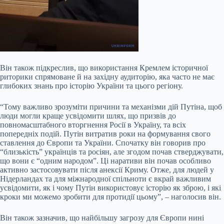
Він також підкреслив, що використання Кремлем історичної
риторики спрямоване й на західну аудиторію, яка часто не має
глибоких знань про історію України та цього регіону.
“Тому важливо зрозуміти причини та механізми дій Путіна, щоб
люди могли краще усвідомити шлях, що призвів до
повномасштабного вторгнення Росії в Україну, та всіх
попередніх подій. Путін витратив роки на формування свого
ставлення до Європи та України. Спочатку він говорив про
“близькість” українців та росіян, але згодом почав стверджувати,
що вони є “одним народом”. Ці наративи він почав особливо
активно застосовувати після анексії Криму. Отже, для людей у
Нідерландах та для міжнародної спільноти є вкрай важливим
усвідомити, як і чому Путін використовує історію як зброю, і які
кроки ми можемо зробити для протидії цьому”, – наголосив він.
Він також зазначив, що найбільшу загрозу для Європи нині