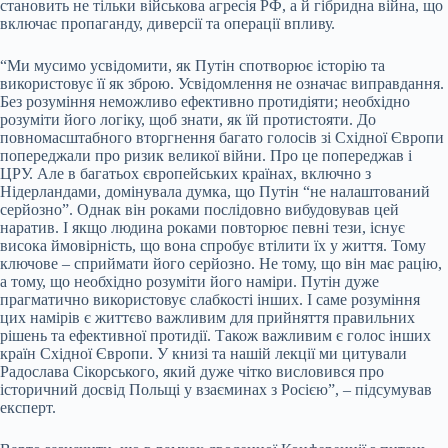
становить не тільки військова агресія РФ, а й гібридна війна, що
включає пропаганду, диверсії та операції впливу.
“Ми мусимо усвідомити, як Путін спотворює історію та
використовує її як зброю. Усвідомлення не означає виправдання.
Без розуміння неможливо ефективно протидіяти; необхідно
розуміти його логіку, щоб знати, як їй протистояти. До
повномасштабного вторгнення багато голосів зі Східної Європи
попереджали про ризик великої війни. Про це попереджав і
ЦРУ. Але в багатьох європейських країнах, включно з
Нідерландами, домінувала думка, що Путін “не налаштований
серйозно”. Однак він роками послідовно вибудовував цей
наратив. І якщо людина роками повторює певні тези, існує
висока ймовірність, що вона спробує втілити їх у життя. Тому
ключове – сприймати його серйозно. Не тому, що він має рацію,
а тому, що необхідно розуміти його наміри. Путін дуже
прагматично використовує слабкості інших. І саме розуміння
цих намірів є життєво важливим для прийняття правильних
рішень та ефективної протидії. Також важливим є голос інших
країн Східної Європи. У книзі та нашій лекції ми цитували
Радослава Сікорського, який дуже чітко висловився про
історичний досвід Польщі у взаєминах з Росією”, – підсумував
експерт.