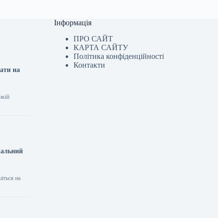
Інформація
ПРО САЙТ
КАРТА САЙТУ
Політика конфіденційності
Контакти
вати на
икій
мальний
шіться на