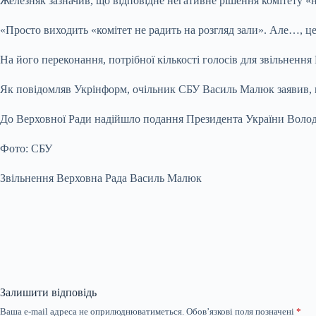
Железняк зазначив, що відповідне негативне рішення комітету «
«Просто виходить «комітет не радить на розгляд зали». Але…, це
На його переконання, потрібної кількості голосів для звільнення
Як повідомляв Укрінформ, очільник СБУ Василь Малюк заявив, 
До Верховної Ради надійшло подання Президента України Волод
Фото: СБУ
Звільнення Верховна Рада Василь Малюк
Залишити відповідь
Ваша e-mail адреса не оприлюднюватиметься.
Обов’язкові поля позначені
*