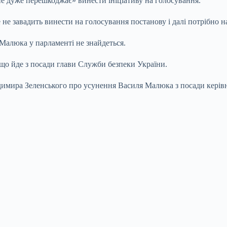
не дуже перешкоджає» винести ініціативу на голосування.
 не завадить винести на голосування постанову і далі потрібно 
 Малюка у парламенті не знайдеться.
що йде з посади глави Служби безпеки України.
имира Зеленського про усунення Василя Малюка з посади керів