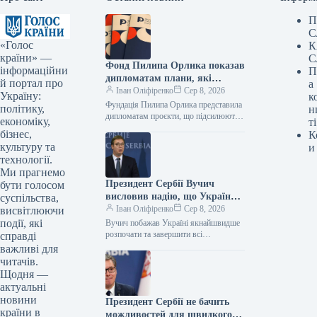
П
С
«Голос
К
країни» —
С
Фонд Пилипа Орлика показав
інформаційни
П
дипломатам плани, які
й портал про
а
роблять Україну чутнішою на
Іван Оліфіренко
Сер 8, 2026
Україну:
к
міжнародній арені.
Фундація Пилипа Орлика представила
політику,
н
дипломатам проєкти, що підсилюють
економіку,
ті
голос України на міжнародній арені.
бізнес,
К
Фото 08.08.2026 14:12 Укрінформ
культуру та
и
Фундація Пилипа Орлика…
технології.
Ми прагнемо
Президент Сербії Вучич
бути голосом
висловив надію, що Україна
суспільства,
якнайшвидше розпочне та
Іван Оліфіренко
Сер 8, 2026
висвітлюючи
завершить переговори щодо
події, які
Вучич побажав Україні якнайшвидше
всіх кластерів з
розпочати та завершити всі
справді
переговорні блоки з ЄС 08.08.2026
Європейським Союзом.
важливі для
14:22 Укрінформ Президент Сербії
читачів.
Александар Вучич висловив…
Щодня —
актуальні
новини
Президент Сербії не бачить
країни в
можливостей для швидкого