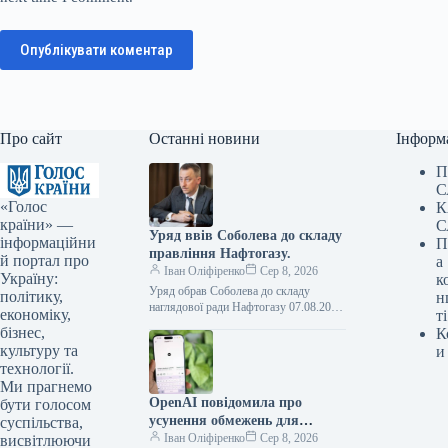
Опублікувати коментар
Про сайт
Останні новини
Інформ
П
С
«Голос
К
країни» —
С
Уряд ввів Соболева до складу
інформаційни
П
правління Нафтогазу.
й портал про
а
Іван Оліфіренко
Сер 8, 2026
Україну:
к
Уряд обрав Соболева до складу
політику,
н
наглядової ради Нафтогазу 07.08.2026
економіку,
ті
16:53 Укрінформ Кабмін призначив
бізнес,
К
заступника голови Офісу Президента
культуру та
и
Олексія Соболева представником…
технології.
Ми прагнемо
OpenAI повідомила про
бути голосом
усунення обмежень для
суспільства,
текстових розмов у ChatGPT
Іван Оліфіренко
Сер 8, 2026
висвітлюючи