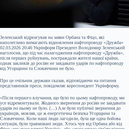
Зеленський відреагував на заяви Орбана та Фіцо, які
наполегливо вимагають відновлення нафтопроводу «Дружба»
02.03.2026 20:46 Укрінформ Президент Володимир Зеленський
наголосив, що під час налагодження нафтопроводу «Дружба»,
після перших руйнувань, постраждали жителі нашої країни,
однак закликів до росіян не завдавати ударів по нафтопроводу
від Угорщини та Словаччини не було.
Про це очільник держави сказав, відповідаючи на питання
представників преси, повідомляє кореспондент
Укрінформу.
«Після першого влучання, що було по цьому нафтопроводу, ми
усе відремонтували. Жодного звернення до росіян не завдавати
ударів по ньому не було. (…) Але були публічні звернення до
українців, мовляв, це ж енергетична безпека Угорщини та
Словаччини. Коли наші люди лагодили, була ще одна бойова
ситуація, були травмовані люди. Хтось чув від Орбана або від
Фіцо «ми дуже вдячні Україні», або «дуже шкода сім’ям рідних,