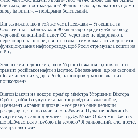
близьких, які постраждали»? Жодного слова, окрім того, що ми
знову їм винні», – повідомив Зеленський.
Він зауважив, що в той же час ці держави – Угорщина та
Словаччина – заблокували 90 млрд євро кредиту Євросоюзу,
черговий санкційний пакет ЄС, через них не відкривають
переговорні кластери, і вони разом з тим вимагають відновити
функціонування нафтопроводу, щоб Росія отримувала кошти на
війну.
Зеленський підкреслив, що в Україні бажання відновлювати
транзит російської нафти відсутнє. Він зазначив, що на сьогодні,
після численних ударів Росії, нафтопровід зазнав значних
пошкоджень.
Відповідаючи на докори прем’єр-міністра Угорщини Віктора
Орбана, ніби із супутника нафтопровід виглядає добре,
Президент України відповів: «Розірвано один великий
резервуар, це те, що можливо побачити. Пульт не побачиш із
супутника, а далі під землею – трубу. Може Орбан міг і бачить,
що відбувається з трубою під землею? Я здивований, але, проте,
усе трапляється».