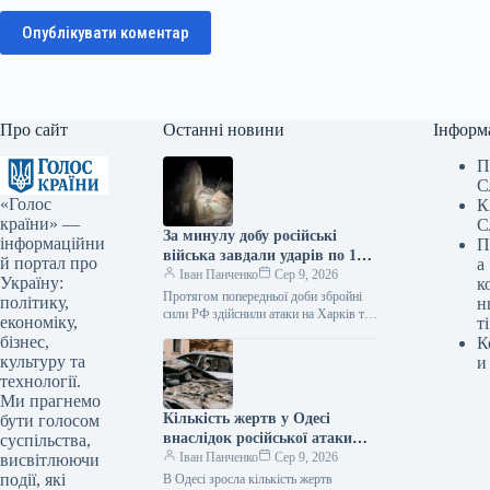
Опублікувати коментар
Про сайт
Останні новини
Інформ
П
С
«Голос
К
країни» —
С
За минулу добу російські
інформаційни
П
війська завдали ударів по 12
й портал про
а
населених пунктах
Іван Панченко
Сер 9, 2026
Україну:
к
Харківської області.
Протягом попередньої доби збройні
політику,
н
Внаслідок обстрілів троє
сили РФ здійснили атаки на Харків та
економіку,
ті
12 населених пунктів області,
людей загинули, ще 25
бізнес,
К
внаслідок чого троє осіб загинули,…
отримали поранення.
культуру та
и
технології.
Ми прагнемо
Кількість жертв у Одесі
бути голосом
внаслідок російської атаки
суспільства,
збільшилася до восьми.
Іван Панченко
Сер 9, 2026
висвітлюючи
події, які
В Одесі зросла кількість жертв