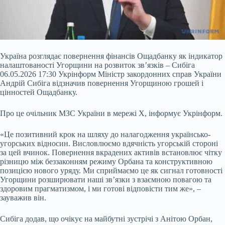
Україна розглядає повернення фінансів Ощадбанку як індикатор
налаштованості Угорщини на розвиток зв’язків – Сибіга
06.05.2026 17:30 Укрінформ Міністр закордонних справ України
Андрій Сибіга відзначив повернення Угорщиною грошей і
цінностей Ощадбанку.
Про це очільник МЗС України в мережі X, інформує Укрінформ.
«Це позитивний крок на шляху до налагодження українсько-
угорських відносин. Висловлюємо вдячність угорській стороні
за цей вчинок. Повернення вкрадених активів встановлює чітку
різницю між беззаконням режиму Орбана та конструктивною
позицією нового уряду. Ми сприймаємо це як сигнал готовності
Угорщини розширювати наші зв’язки з взаємною повагою та
здоровим прагматизмом, і ми готові відповісти тим же», –
зауважив він.
Сибіга додав, що очікує на майбутні зустрічі з Анітою Орбан,