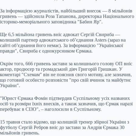
За інформацією журналістів, найбільший внесок — 8 мільйонів
гривень — здійснила Роза Тапанова, директорка Національного
історико-меморіального заповідника "Бабин Яр".
Ще 6,5 мільйона гривень вніс адвокат Сергій Свириба —
колишній партнер адвокатського об’єднання Asters (зараз на
сайті об’єднання його немає). За інформацією "Української
правди", Свириба є однокурсником Єрмака.
Окрім того, 666 гривень застави за колишнього голову ОП вніс
актор, продюсер та громадський діяч Григорій Гришкан. У
коментарі "Схемам" він не пояснив свого мотиву, але зазначив,
що готовий особисто розповісти "про свій вчинок та майбутнє
України".
"Юрист Єрмака Фомін підтвердив Суспільному усіх названих
осіб та розміри їхніх внесків, а також зазначив, що Єрмак наразі
перебуває в СІЗО", – наголосили в Суспільному.
15 травня стало відомо, що колишній тренер збірної України з
футболу Сергій Ребров вніс до застави за Андрія Єрмака 30
мільйонів гривень.