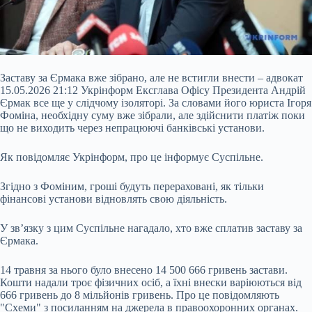
Заставу за Єрмака вже зібрано, але не встигли внести – адвокат
15.05.2026 21:12 Укрінформ Ексглава Офісу Президента Андрій
Єрмак все ще у слідчому ізоляторі. За словами його юриста Ігоря
Фоміна, необхідну суму вже зібрали, але здійснити платіж поки
що не виходить через непрацюючі банківські установи.
Як повідомляє Укрінформ, про це інформує Суспільне.
Згідно з Фоміним, гроші будуть перераховані, як тільки
фінансові установи відновлять свою діяльність.
У зв’язку з цим Суспільне нагадало, хто вже
сплатив заставу за
Єрмака.
14 травня за нього було внесено 14 500 666 гривень застави.
Кошти надали троє фізичних осіб, а їхні внески варіюються від
666 гривень до 8 мільйонів гривень. Про це повідомляють
"Схеми" з посиланням на джерела в правоохоронних органах.