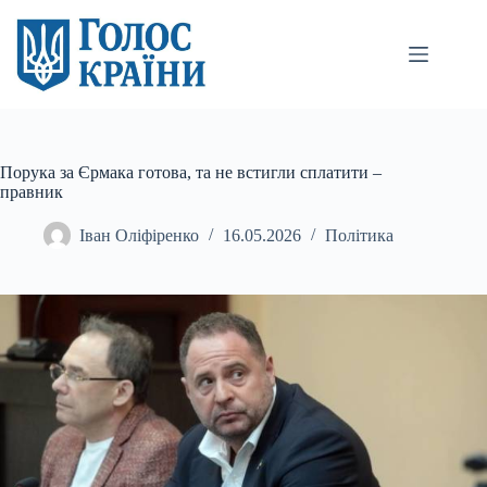
Перейти
до
вмісту
Порука за Єрмака готова, та не встигли сплатити –
правник
Іван Оліфіренко
16.05.2026
Політика