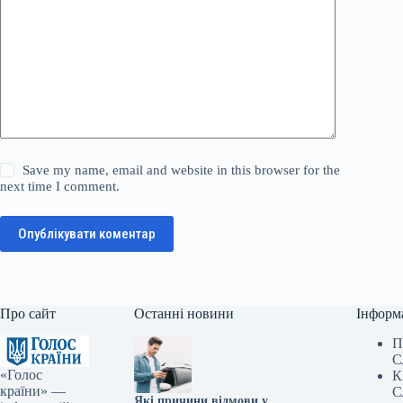
Save my name, email and website in this browser for the
next time I comment.
Опублікувати коментар
Про сайт
Останні новини
Інформ
П
С
«Голос
К
країни» —
С
Які причини відмови у