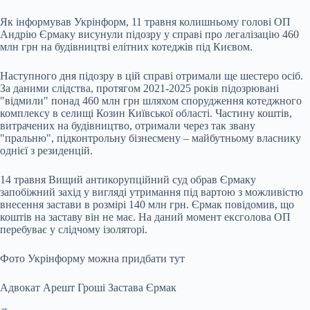
Як інформував Укрінформ, 11 травня колишньому голові ОП
Андрію Єрмаку висунули підозру у справі про легалізацію 460
млн грн на будівництві елітних котеджів під Києвом.
Наступного дня підозру в цій справі отримали ще шестеро осіб.
За даними слідства, протягом 2021-2025 років підозрювані
"відмили" понад 460 млн грн шляхом спорудження котеджного
комплексу в селищі Козин Київської області. Частину коштів,
витрачених на будівництво, отримали через так звану
"пральню", підконтрольну бізнесмену – майбутньому власнику
однієї з резиденцій.
14 травня ‎Вищий антикорупційний суд обрав Єрмаку
запобіжний захід у вигляді утримання під вартою з можливістю
внесення застави в розмірі 140 млн грн. Єрмак повідомив, що
коштів на заставу він не має. На даний момент ексголова ОП
перебуває у слідчому ізоляторі.
Фото Укрінформу можна придбати тут
Адвокат Арешт Гроші Застава Єрмак