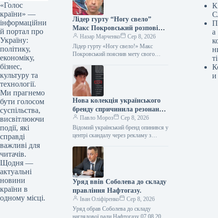
«Голос
К
країни» —
С
Лідер гурту “Ногу свело”
інформаційни
П
Макс Покровський розповів
й портал про
а
про причини свого приїзду в
Назар Марченко
Сер 8, 2026
Україну:
к
Україну.
Лідер гурту «Ногу свело!» Макс
політику,
н
Покровський пояснив мету свого
економіку,
ті
візиту до України Фото:
бізнес,
К
instagram.com/max_pokrovskiy
культуру та
и
Підпишіться на нас в Google додати…
технології.
Ми прагнемо
Нова колекція українського
бути голосом
бренду спричинила резонанс
суспільства,
через використання образу
Павло Мороз
Сер 8, 2026
висвітлюючи
“малороса” в рекламній
події, які
Відомий український бренд опинився у
кампанії.
центрі скандалу через рекламу з
справді
«малоросом» у новій колекції Фото:
важливі для
instagram.com/gunia_project
читачів.
Підпишіться на нас в…
Щодня —
актуальні
новини
Уряд ввів Соболева до складу
країни в
правління Нафтогазу.
одному місці.
Іван Оліфіренко
Сер 8, 2026
Уряд обрав Соболева до складу
наглядової ради Нафтогазу 07.08.2026