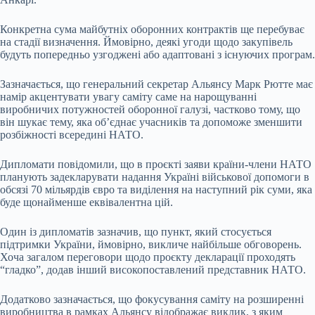
Конкретна сума майбутніх оборонних контрактів ще перебуває
на стадії визначення. Ймовірно, деякі угоди щодо закупівель
будуть попередньо узгоджені або адаптовані з існуючих програм.
Зазначається, що генеральний секретар Альянсу Марк Рютте має
намір акцентувати увагу саміту саме на нарощуванні
виробничих потужностей оборонної галузі, частково тому, що
він шукає тему, яка об’єднає учасників та допоможе зменшити
розбіжності всередині НАТО.
Дипломати повідомили, що в проєкті заяви країни-члени НАТО
планують задекларувати надання Україні військової допомоги в
обсязі 70 мільярдів євро та виділення на наступний рік суми, яка
буде щонайменше еквівалентна цій.
Один із дипломатів зазначив, що пункт, який стосується
підтримки України, ймовірно, викличе найбільше обговорень.
Хоча загалом переговори щодо проєкту декларації проходять
“гладко”, додав інший високопоставлений представник НАТО.
Додатково зазначається, що фокусування саміту на розширенні
виробництва в рамках Альянсу відображає виклик, з яким