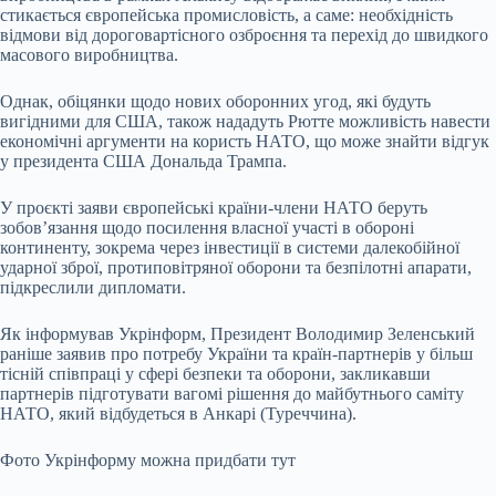
стикається європейська промисловість, а саме: необхідність
відмови від дороговартісного озброєння та перехід до швидкого
масового виробництва.
Однак, обіцянки щодо нових оборонних угод, які будуть
вигідними для США, також нададуть Рютте можливість навести
економічні аргументи на користь НАТО, що може знайти відгук
у президента США Дональда Трампа.
У проєкті заяви європейські країни-члени НАТО беруть
зобов’язання щодо посилення власної участі в обороні
континенту, зокрема через інвестиції в системи далекобійної
ударної зброї, протиповітряної оборони та безпілотні апарати,
підкреслили дипломати.
Як інформував Укрінформ, Президент Володимир Зеленський
раніше заявив про потребу України та країн-партнерів у більш
тісній співпраці у сфері безпеки та оборони, закликавши
партнерів підготувати вагомі рішення до майбутнього саміту
НАТО, який відбудеться в Анкарі (Туреччина).
Фото Укрінформу можна придбати тут