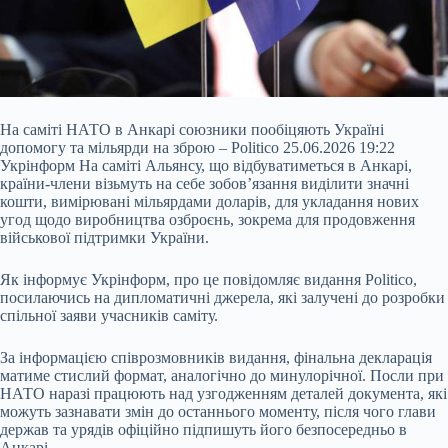
На саміті НАТО в Анкарі союзники пообіцяють Україні
допомогу та мільярди на зброю – Politico 25.06.2026 19:22
Укрінформ На саміті Альянсу, що відбуватиметься в Анкарі,
країни-члени візьмуть на себе зобов’язання виділити значні
кошти, вимірювані мільярдами доларів, для укладання нових
угод щодо виробництва озброєнь, зокрема для продовження
військової підтримки України.
Як інформує Укрінформ, про це повідомляє видання Politico,
посилаючись на дипломатичні джерела, які залучені до розробки
спільної заяви учасників саміту.
За інформацією співрозмовників видання, фінальна декларація
матиме стислий формат, аналогічно до минулорічної. Посли при
НАТО наразі працюють над узгодженням деталей документа, які
можуть зазнавати змін до останнього моменту, після чого глави
держав та урядів офіційно підпишуть його безпосередньо в
Анкарі.