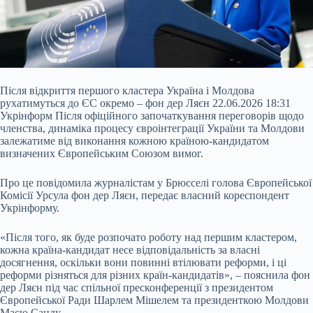
Після відкриття першого кластера Україна і Молдова
рухатимуться до ЄС окремо – фон дер Ляєн 22.06.2026 18:31
Укрінформ Після офіційного започаткування переговорів щодо
членства, динаміка процесу євроінтеграції України та Молдови
залежатиме від виконання кожною країною-кандидатом
визначених Європейським Союзом вимог.
Про це повідомила журналістам у Брюсселі голова Європейської
Комісії Урсула фон дер Ляєн, передає власний кореспондент
Укрінформу.
«Після того, як буде розпочато роботу над
першим кластером,
кожна країна-кандидат несе відповідальність за власні
досягнення, оскільки вони повинні втілювати реформи, і ці
реформи різняться для різних країн-кандидатів», – пояснила фон
дер Ляєн під час спільної пресконференції з президентом
Європейської Ради Шарлем Мішелем та президенткою Молдови
Маєю Санду.