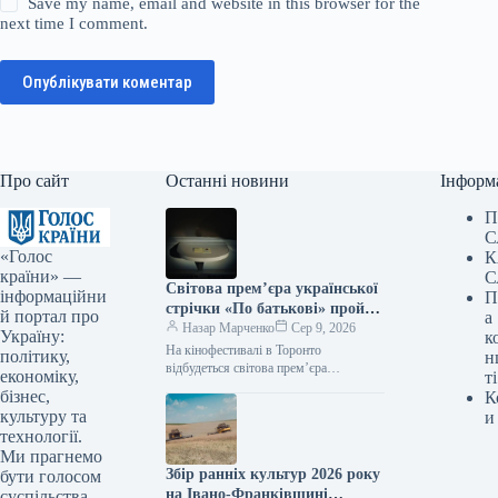
Save my name, email and website in this browser for the
next time I comment.
Опублікувати коментар
Про сайт
Останні новини
Інформ
П
С
«Голос
К
країни» —
С
Світова прем’єра української
інформаційни
П
стрічки «По батькові» пройде
й портал про
а
на кінофестивалі в Торонто.
Назар Марченко
Сер 9, 2026
Україну:
к
На кінофестивалі в Торонто
політику,
н
відбудеться світова прем’єра
економіку,
ті
українського фільму «По батькові»
бізнес,
К
09.08.2026 09:28 Укрінформ На 51-му
культуру та
и
міжнародному кінофестивалі у
технології.
Торонто…
Ми прагнемо
Збір ранніх культур 2026 року
бути голосом
на Івано-Франківщині
суспільства,