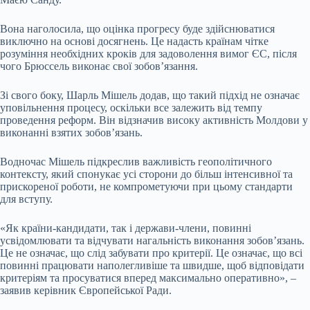
Вона наголосила, що оцінка прогресу буде здійснюватися
виключно на основі досягнень. Це надасть країнам чітке
розуміння необхідних кроків для задоволення вимог ЄС, після
чого Брюссель виконає свої зобов’язання.
Зі свого боку, Шарль Мішель додав, що такий підхід не означає
уповільнення процесу, оскільки все залежить від темпу
проведення реформ. Він відзначив високу активність Молдови у
виконанні взятих зобов’язань.
Водночас Мішель підкреслив важливість геополітичного
контексту, який спонукає усі сторони до більш інтенсивної та
прискореної роботи, не компрометуючи при цьому стандарти
для вступу.
«Як країни-кандидати, так і держави-члени, повинні
усвідомлювати та відчувати нагальність виконання зобов’язань.
Це не означає, що слід забувати про критерії. Це означає, що всі
повинні працювати наполегливіше та швидше, щоб відповідати
критеріям та просуватися вперед максимально оперативно», –
заявив керівник Європейської Ради.