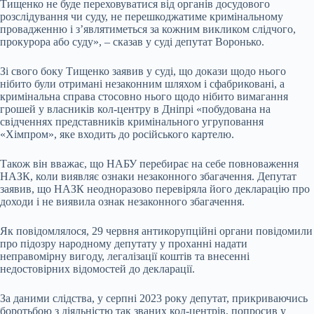
Тищенко не буде переховуватися від органів досудового
розслідування чи суду, не перешкоджатиме кримінальному
провадженню і з’являтиметься за кожним викликом слідчого,
прокурора або суду», – сказав у суді депутат Воронько.
Зі свого боку Тищенко заявив у суді, що докази щодо нього
нібито були отримані незаконним шляхом і сфабриковані, а
кримінальна справа стосовно нього щодо нібито вимагання
грошей у власників кол-центру в Дніпрі «побудована на
свідченнях представників кримінального угруповання
«Хімпром», яке входить до російського картелю.
Також він вважає, що НАБУ перебирає на себе повноваження
НАЗК, коли виявляє ознаки незаконного збагачення. Депутат
заявив, що НАЗК неодноразово перевіряла його декларацію про
доходи і не виявила ознак незаконного збагачення.
Як повідомлялося, 29 червня антикорупційні органи повідомили
про підозру народному депутату у проханні надати
неправомірну вигоду, легалізації коштів та внесенні
недостовірних відомостей до декларації.
За даними слідства, у серпні 2023 року депутат, прикриваючись
боротьбою з діяльністю так званих кол-центрів, попросив у