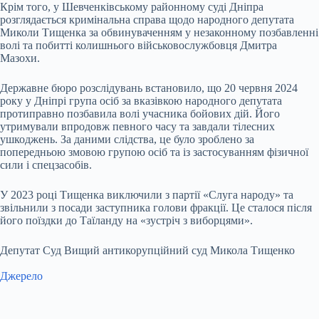
Крім того, у Шевченківському районному суді Дніпра
розглядається кримінальна справа щодо народного депутата
Миколи Тищенка за обвинуваченням у незаконному позбавленні
волі та побитті колишнього військовослужбовця Дмитра
Мазохи.
Державне бюро розслідувань встановило, що 20 червня 2024
року у Дніпрі група осіб за вказівкою народного депутата
протиправно позбавила волі учасника бойових дій. Його
утримували впродовж певного часу та завдали тілесних
ушкоджень. За даними слідства, це було зроблено за
попередньою змовою групою осіб та із застосуванням фізичної
сили і спецзасобів.
У 2023 році Тищенка виключили з партії «Слуга народу» та
звільнили з посади заступника голови фракції. Це сталося після
його поїздки до Таїланду на «зустріч з виборцями».
Депутат Суд Вищий антикорупційний суд Микола Тищенко
Джерело