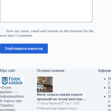
Save my name, email and website in this browser for the
next time I comment.
Опублікувати коментар
Про сайт
Останні новини
Інформ
П
С
«Голос
К
країни» —
С
Bosch зазнала повної втрати
інформаційни
П
продукції на складі внаслідок
й портал про
а
російського нападу
Назар Марченко
Сер 7, 2026
Україну:
к
Російський удар знищив склад із
політику,
н