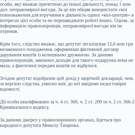
особи, яку вважав причетною до їхньої діяльності, понад 1 млн
дол. неправомірної вигоди. За це він обіцяв використати свої
повноваження для втручання в діяльність одних «кол-центрів» в
інтересах цієї особи та не перешкоджати роботі інших. Однак, за
інформацією правоохоронців, неправомірної вигоди він не
отримав.
Крім того, слідство вважає, що депутат легалізував 12,6 млн грн
незаконного походження, оформивши фіктивний договір
дарування коштів із колишньою дружиною. За даними
правоохоронців, законних доходів для такого подарунка вона не
мала, а фактичної передачі коштів не відбулося.
Згодом депутат відобразив цей дохід у щорічній декларації, чим,
за версією слідства, умисно вніс до неї завідомо недостовірні
відомості.
Дії особи кваліфіковано за ч. 4 ст. 369, ч. 2 ст. 209 та ч. 2 ст. 366-2
Кримінального кодексу.
За даними джерел у правоохоронних органах, йдеться про
народного депутата Миколу Тищенка.