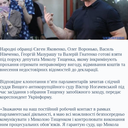
Народні обранці Євген Яковенко, Олег Воронько, Василь
Німченко, Георгій Мазурашу та Валерій Гнатенко готові взяти
під поруку депутата Миколу Тищенка, якому інкримінують
прохання отримати неправомірну вигоду, відмивання коштів та
внесення недостовірних відомостей до декларації.
Відповідне клопотання п’яти парламентаріїв зачитав слідчий
суддя Вищого антикорупційного суду Віктор Ногачевський під
час засідання з
обрання Тищенку запобіжного заходу, передає
кореспондент Укрінформу.
«Зважаючи на наш постійний робочий контакт в рамках
парламентської діяльності, я маю всі можливості безпосередньо
комунікувати з Миколою Тищенком і контролювати виконання
ним процесуальних обов’язків. Я гарантую суду, що Микола