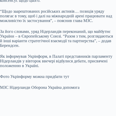
консенсус щодо цього.
“Щодо заарештованих російських активів… позиція уряду
полягає в тому, щоб і далі на міжнародній арені працювати над
можливістю їх застосування”, – пояснив глава МЗС.
За його словами, уряд Нідерландів переконаний, що майбутнє
України – в Європейському Союзі. “Разом з тим, розглядаються
й інші варіанти стратегічної взаємодії та партнерства”, – додав
Берендсен.
Як інформував Укрінформ, в Палаті представників парламенту
Нідерландів у вівторок ввечері відбулися дебати, присвячені
положенню в Україні.
Фото Укрінформу можна придбати тут
МЗС Нідерланди Оборона Україна допомога