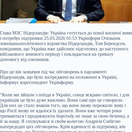
Глава МЗС Нідерландів: Україна готується до нової воєнної зими
і потребує підтримки 25.03.2026 01:53 Укрінформ Очільник
зовнішньополітичного відомства Нідерландів, Том Берендсен,
повідомив, що Україна вже здійснює підготовку до наступного
військового зимового періоду і покладається на тривалу
допомогу від союзників.
Про це він зазначив під час обговорень в парламенті
Нідерландів, що були зосереджені на положенні в Україні,
інформує кореспондент Укрінформу.
“Коли ми зійшли з поїзда в
Україні, сонце яскраво світило, і для
українців це було дуже важливо. Вони самі про це говорили.
Для них це стало знаком того, що вони знову пережили зиму і
що Росії знову не вдалося їх здолати. Вони вже чотири роки
тримаються і продовжують боротьбу не лише за свою безпеку, а
й за нашу. Я спілкувався зі своїм колегою Андрієм Сибігою
напередодні цих обговорень. Крім вдячності за підтримку, він
підкреслив, що Україна вже готується до нової воєнної зими і