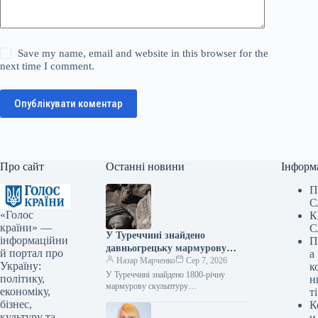
Save my name, email and website in this browser for the
next time I comment.
Опублікувати коментар
Про сайт
Останні новини
Інформ
П
С
«Голос
К
країни» —
С
У Туреччині знайдено
інформаційни
П
давньогрецьку мармурову
й портал про
а
статую бога лікування, вік
Назар Марченко
Сер 7, 2026
Україну:
к
якої становить 1800 років.
У Туреччині знайдено 1800-річну
політику,
н
мармурову скульптуру
економіку,
ті
давньогрецького бога медицини Фото
бізнес,
К
07.08.2026 16:02 Укрінформ У
культуру та
и