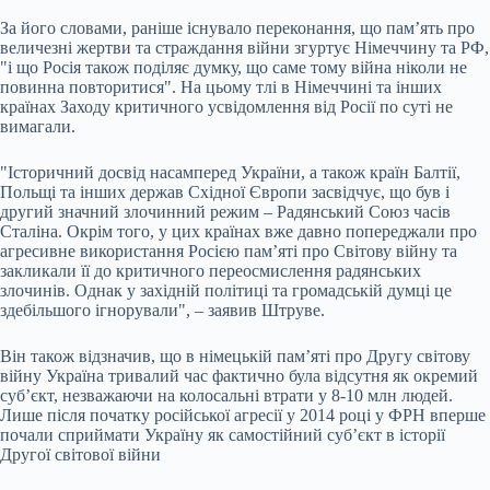
За його словами, раніше існувало переконання, що пам’ять про
величезні жертви та страждання війни згуртує Німеччину та РФ,
"і що Росія також поділяє думку, що саме тому війна ніколи не
повинна повторитися". На цьому тлі в Німеччині та інших
країнах Заходу критичного усвідомлення від Росії по суті не
вимагали.
"Історичний досвід насамперед України, а також країн Балтії,
Польщі та інших держав Східної Європи засвідчує, що був і
другий значний злочинний режим – Радянський Союз часів
Сталіна. Окрім того, у цих країнах вже давно попереджали про
агресивне використання Росією пам’яті про Світову війну та
закликали її до критичного переосмислення радянських
злочинів. Однак у західній політиці та громадській думці це
здебільшого ігнорували", – заявив Штруве.
Він також відзначив, що в німецькій пам’яті про Другу світову
війну Україна тривалий час фактично була відсутня як окремий
суб’єкт, незважаючи на колосальні втрати у 8-10 млн людей.
Лише після початку російської агресії у 2014 році у ФРН вперше
почали сприймати Україну як самостійний суб’єкт в історії
Другої світової війни