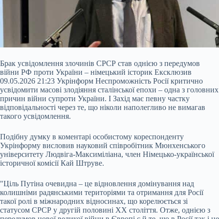
Брак усвідомлення злочинів СРСР став однією з передумов
війни РФ проти України – німецький історик Ексклюзив
09.05.2026 21:23 Укрінформ Неспроможність Росії критично
усвідомити масові злодіяння сталінської епохи – одна з головних
причин війни супроти України. І Захід має певну частку
відповідальності через те, що ніколи наполегливо не вимагав
такого усвідомлення.
Подібну думку в коментарі особистому кореспонденту
Укрінформу висловив науковий співробітник Мюнхенського
університету
Людвіга-Максиміліана, член Німецько-української
історичної комісії Кай Штруве.
"Ціль Путіна очевидна – це відновлення домінування над
колишніми радянськими територіями та отримання для Росії
такої ролі в міжнародних відносинах, що корелюється зі
статусом СРСР у другій половині XX століття. Отже, однією з
передумов нової великої війни в Європі є й те, що в Росії так і не