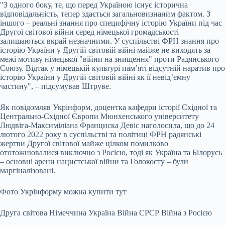
"З одного боку, те, що перед Україною існує історична
відповідальність, тепер здається загальновизнаним фактом. З
іншого – реальні знання про специфічну історію України під час
Другої світової війни серед німецької громадськості
залишаються вкрай незначними. У суспільстві ФРН знання про
історію України у Другій світовій війні майже не виходять за
межі мотиву німецької "війни на знищення" проти Радянського
Союзу. Відтак у німецькій культурі пам’яті відсутній наратив про
історію України у Другій світовій війні як її невід’ємну
частину", – підсумував Штруве.
Як повідомляв Укрінформ, доцентка кафедри історії Східної та
Центрально-Східної Європи Мюнхенського університету
Людвіга-Максиміліана Франциска Девіс наголосила, що до 24
лютого 2022 року в суспільстві та політиці ФРН радянські
жертви Другої світової майже цілком помилково
ототожнювалися виключно з Росією, тоді як Україна та Білорусь
– основні арени нацистської війни та Голокосту – були
маргіналізовані.
Фото Укрінформу можна купити тут
Друга світова Німеччина Україна Війна СРСР Війна з Росією