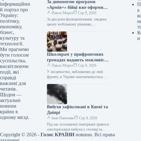
За допомогою програми
інформаційни
П
«Армія+» бійці вже оформили
й портал про
а
майже 3 мільйони рапортів.
Павло Мороз
Сер 9, 2026
Україну:
к
За два роки функціонування, завдяки
політику,
н
цьому мобільному рішенню,
економіку,
ті
українські оборонці надіслали
бізнес,
К
приблизно 3 мільйони рапортів. За
культуру та
и
інформацією, наданою Укрінформом,
технології.
це…
Ми прагнемо
Школярам у прифронтових
бути голосом
громадах надають можливість
суспільства,
безпечно діставатися до
Павло Мороз
Сер 9, 2026
висвітлюючи
навчальних закладів завдяки
події, які
У місцевостях, наближених до лінії
новій програмі «Безпечний
фронту, в Україні започатковується
справді
створення безпечних шляхів для
шлях дитини».
важливі для
учнів, де будуть розміщені пересувні
читачів.
захисні споруди.…
Щодня —
актуальні
новини
Вибухи зафіксовані в Києві та
країни в
Дніпрі
одному місці.
Іван Панченко
Сер 9, 2026
Під час оголошеної повітряної тривоги
спостерігалися вибухи у столиці та
Copyright © 2026 -
Голос КРАЇНИ
новини. Всі права
місті Дніпро. Цю інформацію
підтверджують власні кореспонденти
захищені.