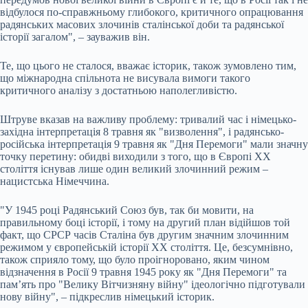
відбулося по-справжньому глибокого, критичного опрацювання
радянських масових злочинів сталінської доби та радянської
історії загалом", – зауважив він.
Те, що цього не сталося, вважає історик, також зумовлено тим,
що міжнародна спільнота не висувала вимоги такого
критичного аналізу з достатньою наполегливістю.
Штруве вказав на важливу проблему: тривалий час і німецько-
західна інтерпретація 8 травня як "визволення", і радянсько-
російська інтерпретація 9 травня як "Дня Перемоги" мали значну
точку перетину: обидві виходили з того, що в Європі ХХ
століття існував лише один великий злочинний режим –
нацистська Німеччина.
"У 1945 році Радянський Союз був, так би мовити, на
правильному боці історії, і тому на другий план відійшов той
факт, що СРСР часів Сталіна був другим значним злочинним
режимом у європейській історії XX століття. Це, безсумнівно,
також сприяло тому, що було проігноровано, яким чином
відзначення в Росії 9 травня 1945 року як "Дня Перемоги" та
пам’ять про "Велику Вітчизняну війну" ідеологічно підготували
нову війну", – підкреслив німецький історик.