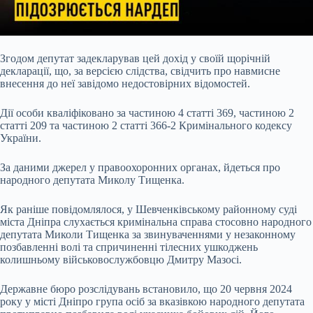
Згодом депутат задекларував цей дохід у своїй щорічній
декларації, що, за версією слідства, свідчить про навмисне
внесення до неї завідомо недостовірних відомостей.
Дії особи кваліфіковано за частиною 4 статті 369, частиною 2
статті 209 та частиною 2 статті 366-2 Кримінального кодексу
України.
За даними джерел у правоохоронних органах, йдеться про
народного депутата Миколу Тищенка.
Як раніше повідомлялося, у Шевченківському районному суді
міста Дніпра слухається кримінальна справа стосовно народного
депутата Миколи Тищенка за звинуваченнями у незаконному
позбавленні волі та спричиненні тілесних ушкоджень
колишньому військовослужбовцю Дмитру Мазосі.
Державне бюро розслідувань встановило, що 20 червня 2024
року у місті Дніпро група осіб за вказівкою народного депутата