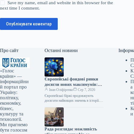
Save my name, email and website in this browser for the
next time I comment.
Опублікувати коментар
Про сайт
Останні новини
Інформ
П
С
«Голос
К
країни» —
С
Європейські фондові ринки
інформаційни
П
досягли нових максимумів:
й портал про
а
хто з компаній запалив 2026
Іван Оліфіренко
Сер 7, 2026
Україну:
к
рік — Мінфін
Європейські біржі продовжують
політику,
н
досягати найвищих значень в історії.
економіку,
ті
За інформацією Euro News,
бізнес,
К
загальноєвропейський індекс STOXX
культуру та
и
Europe 600 завершив середу на…
технології.
Ми прагнемо
Рада розглядає можливість
бути голосом