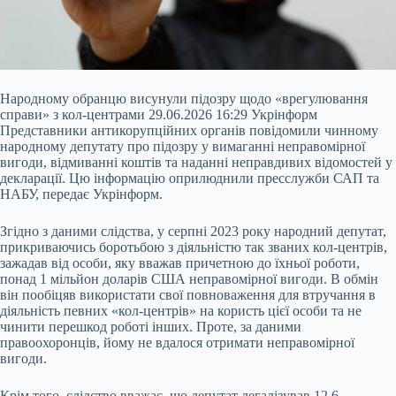
Народному обранцю висунули підозру щодо «врегулювання
справи» з кол-центрами 29.06.2026 16:29 Укрінформ
Представники антикорупційних органів повідомили чинному
народному депутату про підозру у вимаганні неправомірної
вигоди, відмиванні коштів та наданні неправдивих відомостей у
декларації. Цю інформацію оприлюднили пресслужби САП та
НАБУ, передає Укрінформ.
Згідно з даними слідства, у серпні 2023 року народний депутат,
прикриваючись боротьбою з діяльністю так званих кол-центрів,
зажадав від
особи, яку вважав причетною до їхньої роботи,
понад 1 мільйон доларів США неправомірної вигоди. В обмін
він пообіцяв використати свої повноваження для втручання в
діяльність певних «кол-центрів» на користь цієї особи та не
чинити перешкод роботі інших. Проте, за даними
правоохоронців, йому не вдалося отримати неправомірної
вигоди.
Крім того, слідство вважає, що депутат легалізував 12,6