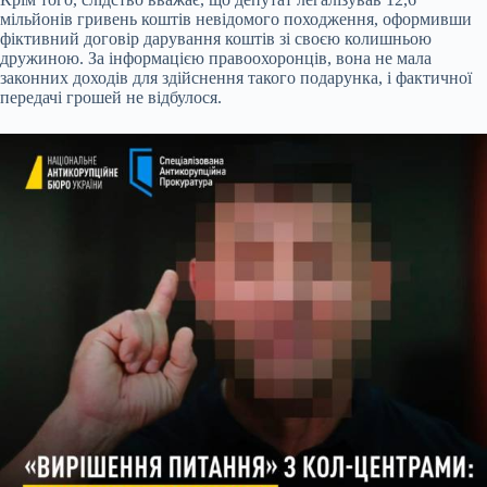
мільйонів гривень коштів невідомого походження, оформивши
фіктивний договір дарування коштів зі своєю колишньою
дружиною. За інформацією правоохоронців, вона не мала
законних доходів для здійснення такого подарунка, і фактичної
передачі грошей не відбулося.