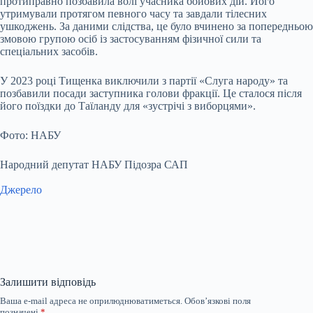
протиправно позбавила волі учасника бойових дій. Його
утримували протягом певного часу та завдали тілесних
ушкоджень. За даними слідства, це було вчинено за попередньою
змовою групою осіб із застосуванням фізичної сили та
спеціальних засобів.
У 2023 році Тищенка виключили з партії «Слуга народу» та
позбавили посади заступника голови фракції. Це сталося після
його поїздки до Таїланду для «зустрічі з виборцями».
Фото: НАБУ
Народний депутат НАБУ Підозра САП
Джерело
Залишити відповідь
Ваша e-mail адреса не оприлюднюватиметься.
Обов’язкові поля
позначені
*