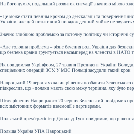
На його думку, подальший розвиток ситуації значною мірою зале
«Це може стати певним кроком до деескалації та повернення дис
України, але цей позитивний порядок денний майже не звучить у 
Значно глибшою проблемою за поточну політику чи історичні суп
«Але головна проблема – різне бачення ролі України для безпек
що безпека країни ґрунтується насамперед на членстві в НАТО та 
Як повідомляв Укрінформ, 27 травня Президент України Володи
спеціальних операцій ЗСУ. У МЗС Польщі засудили такий крок.
Навроцький 19 червня ухвалив рішення позбавити Зеленського орд
підкреслив, що «поляки мають свою межу терпіння, яку було пе
Після рішення Навроцького 20 червня Зеленський повідомив про
всіх змістовних форматів взаємодії з партнерами.
Польський прем'єр-міністр Дональд Туск повідомив, що рішення
Польща Україна УПА Навроцький