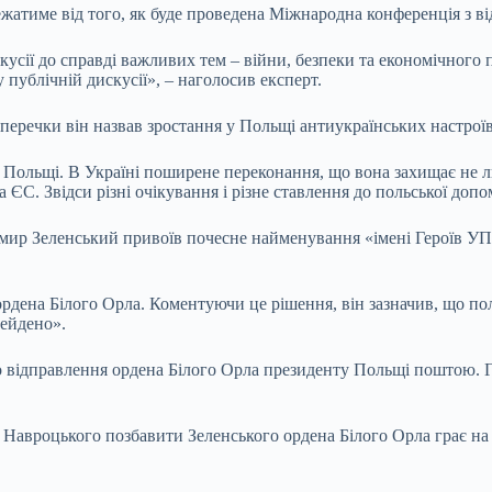
жатиме від того, як буде проведена Міжнародна конференція з ві
кусії до справді важливих тем – війни, безпеки та економічного
публічній дискусії», – наголосив експерт.
еречки він назвав зростання у Польщі антиукраїнських настроїв
и Польщі. В Україні поширене переконання, що вона захищає не л
ЄС. Звідси різні очікування і різне ставлення до польської допо
мир Зеленський привоїв почесне найменування «імені Героїв У
ена Білого Орла. Коментуючи це рішення, він зазначив, що поляк
рейдено».
 відправлення ордена Білого Орла президенту Польщі поштою. Г
 Навроцького позбавити Зеленського ордена Білого Орла грає на