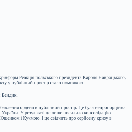
крінформ Реакція польського президента Кароля Навроцького,
ікту у публічний простір стало помилкою.
н Бендик.
бавлення ордена в публічний простір. Це була непропорційна
л України. У результаті це лише посилило консолідацію
Ющенком і Кучмою. І це свідчить про серйозну кризу в