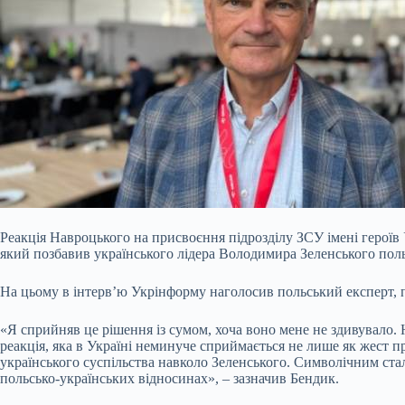
Реакція Навроцького на присвоєння підрозділу ЗСУ імені герої
який позбавив українського лідера Володимира Зеленського поль
На цьому в інтерв’ю Укрінформу наголосив польський експерт, п
«Я сприйняв це рішення із сумом, хоча воно мене не здивувало
реакція, яка в Україні неминуче сприймається не лише як жест 
українського суспільства навколо Зеленського. Символічним ст
польсько-українських відносинах», – зазначив Бендик.