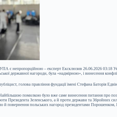
в УПА є непропорційною – експерт Ексклюзив 26.06.2026 03:18 У
ської державної нагороди, була «надмірною», і винесення конфл
убліцист, голова правління фундації імені Стефана Баторія Едві
. Найбільшою помилкою було вже саме винесення питання про поз
проти Президента Зеленського, а й проти держави та Збройних си
ало й повернення польських нагород президентами Порошенком, 