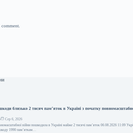
 I comment.
ни
 шкоди близько 2 тисяч пам’яток в Україні з початку повномасштабн
о
Сер 6, 2026
вномасштабної війни пошкодила в Україні майже 2 тисячі пам’яток 06.08.2026 11:09 Ук
 шкоду 1990 пам’яткам…