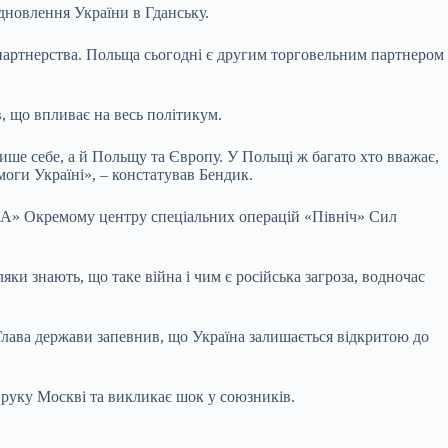
дновлення України в Гданську.
 партнерства. Польща сьогодні є другим торговельним партнером
, що впливає на весь політикум.
ише себе, а й Польщу та Європу. У Польщі ж багато хто вважає,
моги Україні», – констатував Бендик.
ПА» Окремому центру спеціальних операцій «Північ» Сил
и знають, що таке війна і чим є російська загроза, водночас
лава держави запевнив, що Україна залишається відкритою до
 руку Москві та викликає шок у союзників.