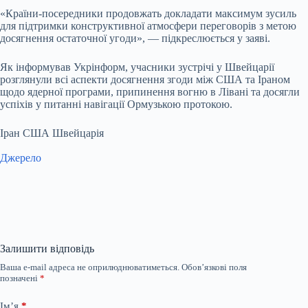
«Країни-посередники продовжать докладати максимум зусиль
для підтримки конструктивної атмосфери переговорів з метою
досягнення остаточної угоди», — підкреслюється у заяві.
Як інформував Укрінформ, учасники зустрічі у Швейцарії
розглянули всі аспекти досягнення згоди між США та Іраном
щодо ядерної програми, припинення вогню в Лівані та досягли
успіхів у питанні навігації Ормузькою протокою.
Іран США Швейцарія
Джерело
Залишити відповідь
Ваша e-mail адреса не оприлюднюватиметься.
Обов’язкові поля
позначені
*
Ім’я
*