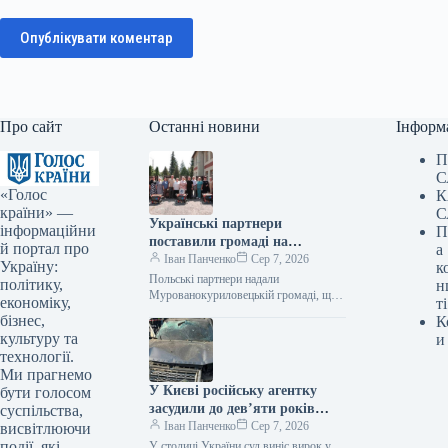
Опублікувати коментар
Про сайт
Останні новини
Інформ
П
С
«Голос
К
країни» —
С
Українські партнери
інформаційни
П
поставили громаді на
й портал про
а
Вінниччині ще 16
Іван Панченко
Сер 7, 2026
Україну:
к
електрогенераторів.
Польські партнери надали
політику,
н
Мурованокуриловецькій громаді, що
економіку,
ті
на Вінниччині, 16 генераторів для
бізнес,
К
забезпечення безперебійного
культуру та
и
функціонування навчальних та
технології.
медичних закладів у випадку…
Ми прагнемо
У Києві російську агентку
бути голосом
засудили до дев’яти років
суспільства,
ув’язнення за встановлення
Іван Панченко
Сер 7, 2026
висвітлюючи
вибухівки в автомобілі
події, які
У столиці України суд виніс вирок у