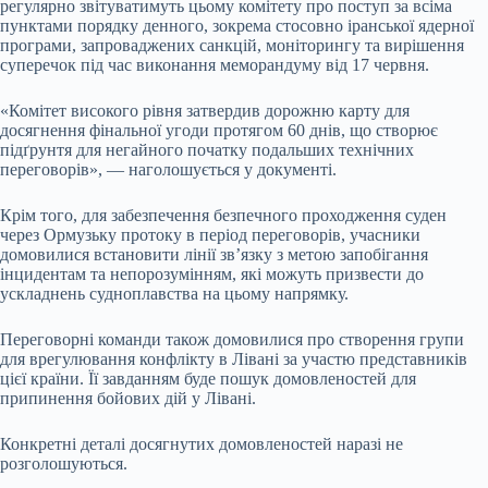
регулярно звітуватимуть цьому комітету про поступ за всіма
пунктами порядку денного, зокрема стосовно іранської ядерної
програми, запроваджених санкцій, моніторингу та вирішення
суперечок під час виконання меморандуму від 17 червня.
«Комітет високого рівня затвердив дорожню карту для
досягнення фінальної угоди протягом 60 днів, що створює
підґрунтя для негайного початку подальших технічних
переговорів», — наголошується у документі.
Крім того, для забезпечення безпечного проходження суден
через Ормузьку протоку в період переговорів, учасники
домовилися встановити лінії зв’язку з метою запобігання
інцидентам та непорозумінням, які можуть призвести до
ускладнень судноплавства на цьому напрямку.
Переговорні команди також домовилися про створення групи
для врегулювання конфлікту в Лівані за участю представників
цієї країни. Її завданням буде пошук домовленостей для
припинення бойових дій у Лівані.
Конкретні деталі досягнутих домовленостей наразі не
розголошуються.