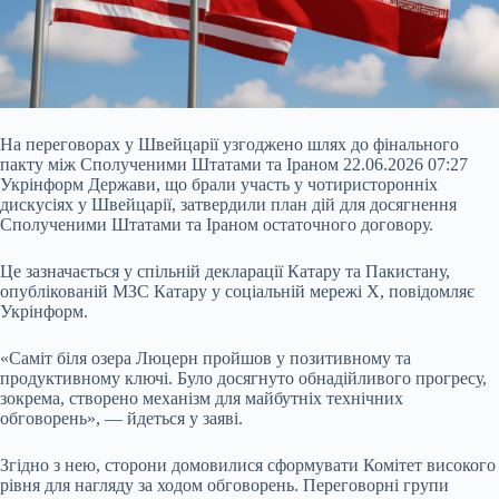
На переговорах у Швейцарії узгоджено шлях до фінального
пакту між Сполученими Штатами та Іраном 22.06.2026 07:27
Укрінформ Держави, що брали участь у чотиристоронніх
дискусіях у Швейцарії, затвердили план дій для досягнення
Сполученими Штатами та Іраном остаточного договору.
Це зазначається у спільній декларації Катару та Пакистану,
опублікованій МЗС Катару у соціальній мережі Х, повідомляє
Укрінформ.
«Саміт біля озера Люцерн пройшов у позитивному та
продуктивному ключі. Було досягнуто
обнадійливого прогресу,
зокрема, створено механізм для майбутніх технічних
обговорень», — йдеться у заяві.
Згідно з нею, сторони домовилися сформувати Комітет високого
рівня для нагляду за ходом обговорень. Переговорні групи