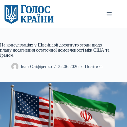
Перейти
до
вмісту
На консультаціях у Швейцарії досягнуто згоди щодо
плану досягнення остаточної домовленості між США та
Іраном.
Іван Оліфіренко
22.06.2026
Політика