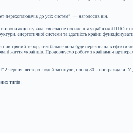
т-перехоплювачів до усіх систем", — наголосив він.
а сторона акцентувала: своєчасне посилення української ППО є н
уктури, енергетичної системи та здатність країни функціонувати
 повітряний терор, тим більше вона буде переконана в ефективно
товані життя українців. Продовжуємо роботу з країнами-партнер
ії 2 червня шестеро людей загинули, понад 80 – постраждали. У 
зних типів.