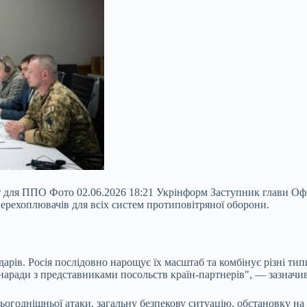
 для ППО Фото 02.06.2026 18:21 Укрінформ Заступник глави Офі
ерехоплювачів для всіх систем протиповітряної оборони.
дарів. Росія послідовно нарощує їх масштаб та комбінує різні ти
наради з представниками посольств країн-партнерів", — зазначив
сьогоднішньої атаки, загальну безпекову ситуацію, обстановку 