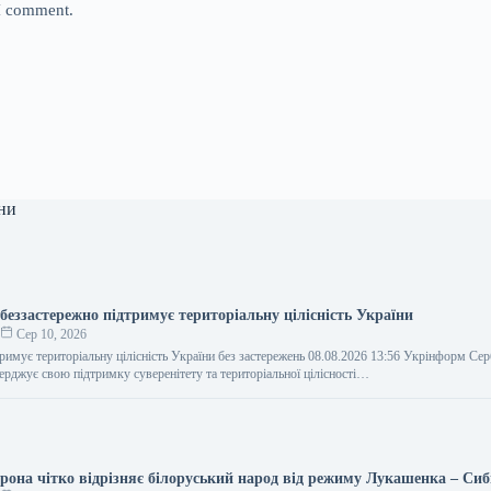
 I comment.
ни
беззастережно підтримує територіальну цілісність України
о
Сер 10, 2026
римує територіальну цілісність України без застережень 08.08.2026 13:56 Укрінформ Сер
ерджує свою підтримку суверенітету та територіальної цілісності…
орона чітко відрізняє білоруський народ від режиму Лукашенка – Сиб