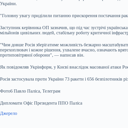
України.
"Головну увагу приділили питанню прискорення постачання раке
Заступник керівника ОП зазначив, що під час зустрічі українськ
мільйонів цивільних людей, стабільну роботу критичної інфрастр
"Чим довше Росія зберігатиме можливість безкарно масштабувати
перехоплювач і кожне рішення, ухвалене вчасно, означають вря
протиповітряної оборони", — написав він.
Як повідомляв Укрінформ, у Києві внаслідок масованої атаки Рос
Росія застосувала проти України 73 ракети і 656 безпілотників рі
Фото6 Павло Паліса, Телеграм
Дипломати Офіс Президента ППО Паліса
Джерело