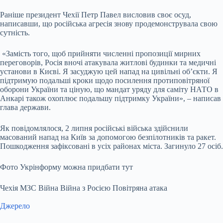
Раніше президент Чехії Петр Павел висловив своє осуд,
написавши, що російська агресія знову продемонструвала свою
сутність.
«Замість того, щоб прийняти численні пропозиції мирних
переговорів, Росія вночі атакувала житлові будинки та медичні
установи в Києві. Я засуджую цей напад на цивільні об’єкти. Я
підтримую подальші кроки щодо посилення протиповітряної
оборони України та ціную, що мандат уряду для саміту НАТО в
Анкарі також охоплює подальшу підтримку України», – написав
глава держави.
Як повідомлялося, 2 липня російські війська здійснили
масований напад на Київ за допомогою безпілотників та ракет.
Пошкодження зафіксовані в усіх районах міста. Загинуло 27 осіб.
Фото Укрінформу можна придбати тут
Чехія МЗС Війна Війна з Росією Повітряна атака
Джерело