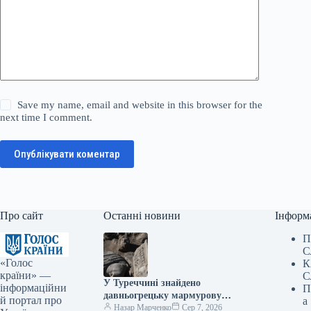
Save my name, email and website in this browser for the
next time I comment.
Опублікувати коментар
Про сайт
Останні новини
Інформ
П
С
«Голос
К
країни» —
С
У Туреччині знайдено
інформаційни
П
давньогрецьку мармурову
й портал про
а
статую бога лікування, вік
Назар Марченко
Сер 7, 2026