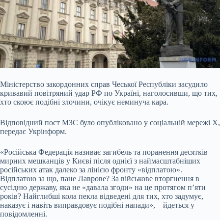
Міністерство закордонних справ Чеської Республіки засудило
кривавий повітряний удар РФ по Україні, наголосивши, що тих,
хто скоює подібні злочини, очікує неминуча кара.
Відповідний пост МЗС було опубліковано у соціальній мережі X,
передає Укрінформ.
«Російська Федерація називає загибель та поранення десятків
мирних мешканців у Києві після однієї з наймасштабніших
російських
атак далеко за лінією фронту «відплатою».
Відплатою за що, пане Лаврове? За військове вторгнення в
сусідню державу, яка не «давала згоди» на це протягом п’яти
років? Найглибші кола пекла відведені для тих, хто задумує,
наказує і навіть виправдовує подібні напади», – йдеться у
повідомленні.