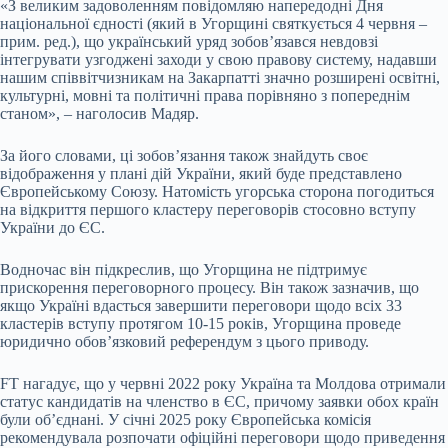
«З великим задоволенням повідомляю напередодні Дня
національної єдності (який в Угорщині святкується 4 червня –
прим. ред.), що український уряд зобов’язався невдовзі
інтегрувати узгоджені заходи у свою правову систему, надавши
нашим співвітчизникам на Закарпатті значно розширені освітні,
культурні, мовні та політичні права порівняно з попереднім
станом», – наголосив Мадяр.
За його словами, ці зобов’язання також знайдуть своє
відображення у плані дій України, який буде представлено
Європейському Союзу. Натомість угорська сторона погодиться
на відкриття першого кластеру переговорів стосовно вступу
України до ЄС.
Водночас він підкреслив, що Угорщина не підтримує
прискорення переговорного процесу. Він також зазначив, що
якщо Україні вдасться завершити переговори щодо всіх 33
кластерів вступу протягом 10-15 років, Угорщина проведе
юридично обов’язковий референдум з цього приводу.
FT нагадує, що у червні 2022 року Україна та Молдова отримали
статус кандидатів на членство в ЄС, причому заявки обох країн
були об’єднані. У січні 2025 року Європейська комісія
рекомендувала розпочати офіційні переговори щодо приведення