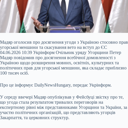
Мадяр оголосив про досягнення угоди з Україною стосовно прав
угорської меншини та скасування вето на вступ до ЄС
04.06.2026 10:39 Укрінформ Очільник уряду Угорщини Петер
Мадяр повідомив про досягнення всебічної домовленості з
Україною щодо розширення мовних, освітніх, культурних та
політичних прав для угорської меншини, яка складає приблизно
100 тисяч осіб.
Про це інформує DailyNewsHungary, передає Укрінформ.
У середу ввечері Мадяр опублікував у Фейсбуці звістку про те,
що угода стала
результатом тривалих переговорів на
експертному рівні між представниками Угорщини та України, за
участю політичних організацій, що представляють угорців
Закарпаття, та церковних структур.