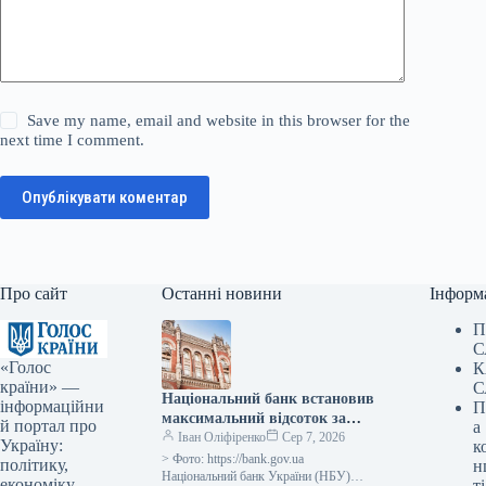
Save my name, email and website in this browser for the
next time I comment.
Опублікувати коментар
Про сайт
Останні новини
Інформ
П
С
«Голос
К
країни» —
С
Національний банк встановив
інформаційни
П
максимальний відсоток за
й портал про
а
тримісячними депозитними
Іван Оліфіренко
Сер 7, 2026
Україну:
к
сертифікатами на рівні
> Фото: https://bank.gov.ua
політику,
н
облікової ставки плюс 3,5
Національний банк України (НБУ)
економіку,
ті