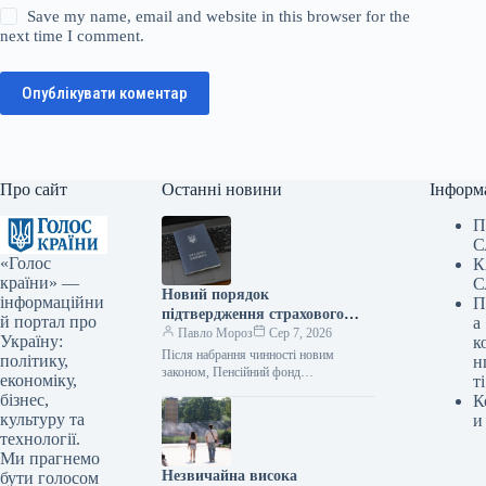
Save my name, email and website in this browser for the
next time I comment.
Опублікувати коментар
Про сайт
Останні новини
Інформ
П
С
«Голос
К
країни» —
С
Новий порядок
інформаційни
П
підтвердження страхового
й портал про
а
стажу пояснено депутатом
Павло Мороз
Сер 7, 2026
Україну:
к
Після набрання чинності новим
політику,
н
законом, Пенсійний фонд
економіку,
ті
зобов’язаний самостійно здійснювати
бізнес,
К
пошук підтверджень страхового стажу
культуру та
и
в державних реєстрах та надавати
технології.
сприяння…
Ми прагнемо
Незвичайна висока
бути голосом