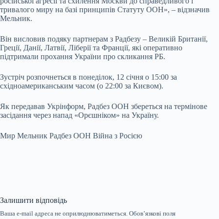
російської агресії та схилення Москви до справедливого і
тривалого миру на базі принципів Статуту ООН», – відзначив
Мельник.
Він висловив подяку партнерам з Радбезу – Великій Британії,
Греції, Данії, Латвії, Ліберії та Франції, які оперативно
підтримали прохання України про скликання РБ.
Зустріч розпочнеться в понеділок, 12 січня о 15:00 за
східноамериканським часом (о 22:00 за Києвом).
Як передавав Укрінформ, Радбез ООН збереться на термінове
засідання через напад «Орєшніком» на Україну.
Мир Мельник Радбез ООН Війна з Росією
Залишити відповідь
Ваша e-mail адреса не оприлюднюватиметься.
Обов’язкові поля