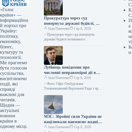
С
«Голос
К
країни» —
С
Прокуратура через суд
інформаційни
П
повернула державі будівлі, які
й портал про
а
раніше належали Жовтневому
Іван Панченко
Сер 8, 2026
Україну:
к
палацу.
> Прокурори через суд повернули
політику,
н
державі будівлі колишнього
економіку,
ті
Жовтневого палацу, що є пам’яткою
бізнес,
К
культурної спадщини
культуру та
и
загальнодержавного значення та
технології.
однією з…
Ми прагнемо
Лубінець повідомив про
бути голосом
численні неправомірні дії в
суспільства,
Берегівському військкоматі
Іван Панченко
Сер 8, 2026
висвітлюючи
події, які
> Фото: Офіс Омбудсмана
Уповноважений Верховної Ради з прав
справді
людини Дмитро Лубінець повідомив
важливі для
про численні зловживання в
читачів.
Берегівському районному
Щодня —
територіальному…
актуальні
новини
МЗС: Збройні сили України не
країни в
націлювали навмисно жодні
одному місці.
засоби на Болгарію.
Іван Панченко
Сер 8, 2026