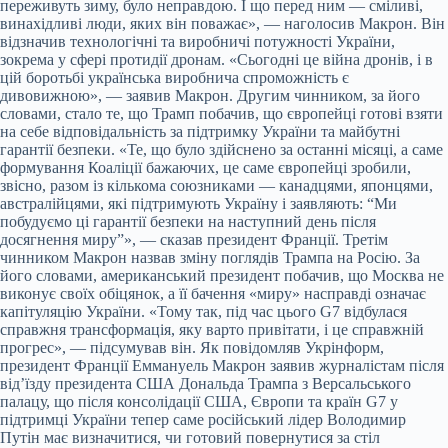
переживуть зиму, було неправдою. І що перед ним — сміливі,
винахідливі люди, яких він поважає», — наголосив Макрон. Він
відзначив технологічні та виробничі потужності України,
зокрема у сфері протидії дронам. «Сьогодні це війна дронів, і в
цій боротьбі українська виробнича спроможність є
дивовижною», — заявив Макрон. Другим чинником, за його
словами, стало те, що Трамп побачив, що європейці готові взяти
на себе відповідальність за підтримку України та майбутні
гарантії безпеки. «Те, що було здійснено за останні місяці, а саме
формування Коаліції бажаючих, це саме європейці зробили,
звісно, разом із кількома союзниками — канадцями, японцями,
австралійцями, які підтримують Україну і заявляють: “Ми
побудуємо ці гарантії безпеки на наступний день після
досягнення миру”», — сказав президент Франції. Третім
чинником Макрон назвав зміну поглядів Трампа на Росію. За
його словами, американський президент побачив, що Москва не
виконує своїх обіцянок, а її бачення «миру» насправді означає
капітуляцію України. «Тому так, під час цього G7 відбулася
справжня трансформація, яку варто привітати, і це справжній
прогрес», — підсумував він. Як повідомляв Укрінформ,
президент Франції Еммануель Макрон заявив журналістам після
від’їзду президента США Дональда Трампа з Версальського
палацу, що після консолідації США, Європи та країн G7 у
підтримці України тепер саме російський лідер Володимир
Путін має визначитися, чи готовий повернутися за стіл