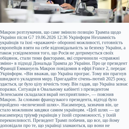
Макрон розтлумачив, що саме змінило позицію Трампа щодо
України після G7 19.06.2026 12:36 Укрінформ Незламність
українців та їхні «вражаючі» оборонні можливості, готовність
європейців взяти на себе відповідальність за безпеку України, а
також усвідомлення того, що Росія не дотримується своїх
обіцянок, стали тими факторами, які спричинили «справжні
зміни» в підході Дональда Трампа до України. Про це президент
Франції Еммануель Макрон повідомив в ефірі France 2, передає
Укрінформ. «Він вважав, що
Україна програє. Тому він прагнув
швидкого укладення миру. Пригадайте січень-лютий 2025 року,
здається, це було цілу вічність тому. Він гадав, що Україна зазнає
поразки. Ситуація в Овальному кабінеті з президентом
Зеленським складалася вкрай несприятливо», — пояснив
Макрон. За словами французького президента, відтоді було
пройдено «величезний шлях». Насамперед, зазначив він, це
стало можливим завдяки самим українцям. «Цей шлях — це
насамперед тріумф українців у їхній спроможності, у їхній
переконливості. Президент Трамп побачив, що все, що йому
доповідали про те, що українці зламаються, що вони не