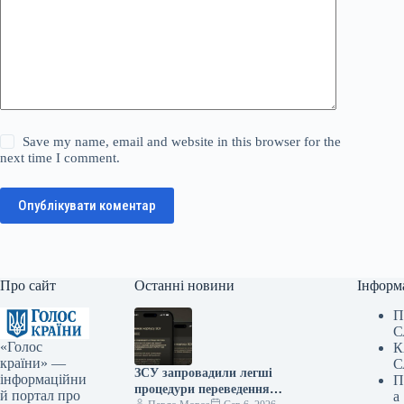
Save my name, email and website in this browser for the
next time I comment.
Опублікувати коментар
Про сайт
Останні новини
Інформ
П
С
«Голос
К
країни» —
С
ЗСУ запровадили легші
інформаційни
П
процедури переведення
й портал про
а