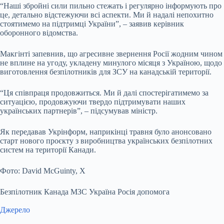
“Наші збройні сили пильно стежать і регулярно інформують про
це, детально відстежуючи всі аспекти. Ми й надалі непохитно
стоятимемо на підтримці України”, – заявив керівник
оборонного відомства.
Макгінті запевнив, що агресивне звернення Росії жодним чином
не вплине на угоду, укладену минулого місяця з Україною, щодо
виготовлення безпілотників для ЗСУ на канадській території.
“Ця співпраця продовжиться. Ми й далі спостерігатимемо за
ситуацією, продовжуючи твердо підтримувати наших
українських партнерів”, – підсумував міністр.
Як передавав Укрінформ, наприкінці травня було анонсовано
старт нового проєкту з виробництва українських безпілотних
систем на території Канади.
Фото: David McGuinty, X
Безпілотник Канада МЗС Україна Росія допомога
Джерело