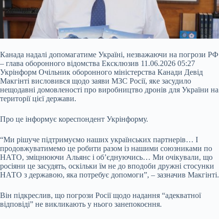
Канада надалі допомагатиме Україні, незважаючи на погрози РФ
– глава оборонного відомства Ексклюзив 11.06.2026 05:27
Укрінформ Очільник оборонного міністерства Канади Девід
Макгінті висловився щодо заяви МЗС Росії, яке засудило
нещодавні домовленості про виробництво дронів для України на
території цієї держави.
Про це інформує кореспондент Укрінформу.
“Ми рішуче підтримуємо наших українських партнерів… І
продовжуватимемо це робити разом із нашими союзниками по
НАТО, зміцнюючи Альянс і
об’єднуючись… Ми очікували, що
росіяни це засудять, оскільки їм не до вподоби дружні стосунки
НАТО з державою, яка потребує допомоги”, – зазначив Макгінті.
Він підкреслив, що погрози Росії щодо надання “адекватної
відповіді” не викликають у нього занепокоєння.