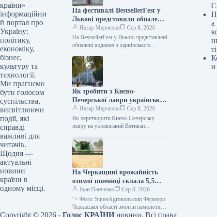
країни» —
С
На фестивалі BestsellerFest у
інформаційни
П
Львові представили обпалені
й портал про
а
книги з харківського складу,
Назар Марченко
Сер 8, 2026
Україну:
к
який постраждав від
На BestsellerFest у Львові представлені
політику,
н
російського обстрілу.
обпалені видання з харківського
економіку,
ті
складу, зруйнованого атакою РФ Фото
бізнес,
К
08.08.2026 08:54 Укрінформ
культуру та
и
Видавництво “Фабула” та…
технології.
Ми прагнемо
Як зробити з Києво-
бути голосом
Печерської лаври український
суспільства,
Ватикан
Назар Марченко
Сер 8, 2026
висвітлюючи
події, які
Як перетворити Києво-Печерську
лавру на український Ватикан
справді
08.08.2026 09:00 Укрінформ Послам
важливі для
України розповіли, що вони можуть
читачів.
для цього зробити Під…
Щодня —
актуальні
новини
На Черкащині врожайність
країни в
озимої пшениці склала 5,5
одному місці.
тонни з гектара, а ярого
Іван Панченко
Сер 8, 2026
ячменю — 4,99 тонни з
“> Фото: SuperAgronom.com Фермери
гектара — SuperAgronom.com
Черкаської області змогли намолотити
Copyright © 2026 -
Голос КРАЇНИ
новини. Всі права
понад 1 мільйон тонн зерна нового