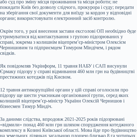
або суд про зміну місця проживання та місця роботи; не
покидати Київ без дозволу слідчого, прокурора і суду; передати
на зберігання свої документи для виїзду за кордон у відповідні
органи; використовувати електронний засіб контролю.
Окрім того, у разі внесення застави ексголові ОП необхідно буде
утримуватися від контактування з групою підозрюваних у
справі, зокрема з колишнім віцепрем’єр-міністром Олексієм
Чернишовим та підприємцем Тимуром Міндічем, і рядом
свідків.
Як повідомляв Укрінформ, ‎11 травня НАБУ і САП висунули
Єрмаку підозру у справі відмивання 460 млн грн на будівництві
престижних котеджів під Києвом.
12 травня антикорупційні органи у цій справі оголосили про
підозру ще шести учасникам організованої групи, серед яких
колишній віцепрем’єр-міністр України Олексій Чернишов і
бізнесмен Тимур Міндіч.
За даними слідства, впродовж 2021-2025 років підозрювані
«відмили» понад 460 млн грн шляхом спорудження котеджного
комплексу в Козині Київської області. Мова йде про будівництво
на земельних ділянках загальною площею близько 8 га чотирьох