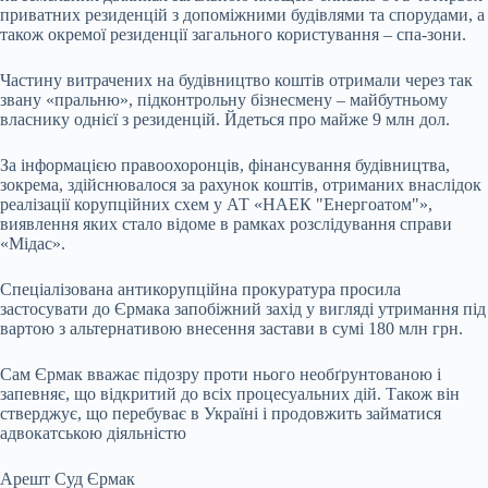
приватних резиденцій з допоміжними будівлями та спорудами, а
також окремої резиденції загального користування – спа-зони.
Частину витрачених на будівництво коштів отримали через так
звану «пральню», підконтрольну бізнесмену – майбутньому
власнику однієї з резиденцій. Йдеться про майже 9 млн дол.
За інформацією правоохоронців, фінансування будівництва,
зокрема, здійснювалося за рахунок коштів, отриманих внаслідок
реалізації корупційних схем у АТ «НАЕК "Енергоатом"»,
виявлення яких стало відоме в рамках розслідування справи
«Мідас».
‎‎Спеціалізована антикорупційна прокуратура просила
застосувати до Єрмака запобіжний захід у вигляді утримання під
вартою з альтернативою внесення застави в сумі 180 млн грн.
Сам Єрмак вважає підозру проти нього необґрунтованою і
запевняє, що відкритий до всіх процесуальних дій. Також він
стверджує, що перебуває в Україні і продовжить займатися
адвокатською діяльністю
Арешт Суд Єрмак