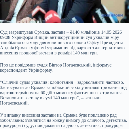
Суд заарештував Єрмака, застава – ₴140 мільйонів 14.05.2026
09:08 Укрінформ ‎Вищий антикорупційний суд ухвалив міру
запобіжного заходу для колишнього голови Офісу Президента
Андрія Єрмака у формі утримання під вартою з альтернативою
внесення грошової застави в розмірі 140 млн грн.
‎Про це повідомив суддя Віктор Ногачевський, інформує
кореспондент Укрінформу.
"Слідчий суддя ухвалив: клопотання – задовольнити частково.
Застосувати до Єрмака запобіжний захід у вигляді тримання під
вартою терміном на 60 діб з моменту фактичного затримання.
Встановити заставу в сумі 140 млн грн", – зазначив
Ногачевський.
‎У випадку внесення застави на Єрмака буде покладено ряд
зобов’язань: з’являтися на кожну вимогу до слідчого, детектива,
прокурора і суду; повідомляти слідчого, детектива, прокурора