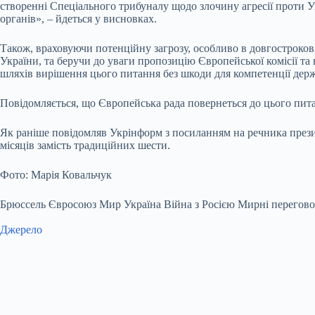
створенні Спеціального трибуналу щодо злочину агресії проти
органів», – йдеться у висновках.
Також, враховуючи потенційну загрозу, особливо в довгострокові
України, та беручи до уваги пропозицію Європейської комісії та
шляхів вирішення цього питання без шкоди для компетенції держа
Повідомляється, що Європейська рада повернеться до цього пита
Як раніше повідомляв Укрінформ з посиланням на речника прези
місяців замість традиційних шести.
Фото: Марія Ковальчук
Брюссель Євросоюз Мир Україна Війна з Росією Мирні перегов
Джерело