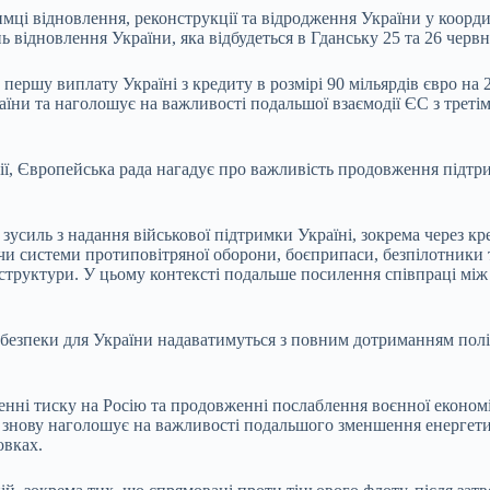
мці відновлення, реконструкції та відродження України у коорд
 відновлення України, яка відбудеться в Гданську 25 та 26 червн
ершу виплату Україні з кредиту в розмірі 90 мільярдів євро на 2
и та наголошує на важливості подальшої взаємодії ЄС з третім
ії, Європейська рада нагадує про важливість продовження підтри
усиль з надання військової підтримки Україні, зокрема через кр
 системи протиповітряної оборони, боєприпаси, безпілотники та
структури. У цьому контексті подальше посилення співпраці між
ії безпеки для України надаватимуться з повним дотриманням пол
ні тиску на Росію та продовженні послаблення воєнної економі
 знову наголошує на важливості подальшого зменшення енергетичн
овках.