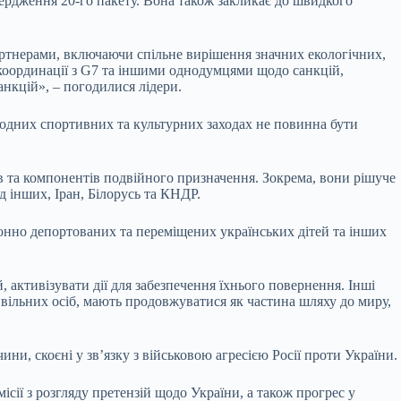
вердження 20-го пакету. Вона також закликає до швидкого
партнерами, включаючи спільне вирішення значних екологічних,
координації з G7 та іншими однодумцями щодо санкцій,
анкцій», – погодилися лідери.
родних спортивних та культурних заходах не повинна бути
ів та компонентів подвійного призначення. Зокрема, вони рішуче
д інших, Іран, Білорусь та КНДР.
аконно депортованих та переміщених українських дітей та інших
й, активізувати дії для забезпечення їхнього повернення. Інші
вільних осіб, мають продовжуватися як частина шляху до миру,
ни, скоєні у зв’язку з військовою агресією Росії проти України.
сії з розгляду претензій щодо України, а також прогрес у