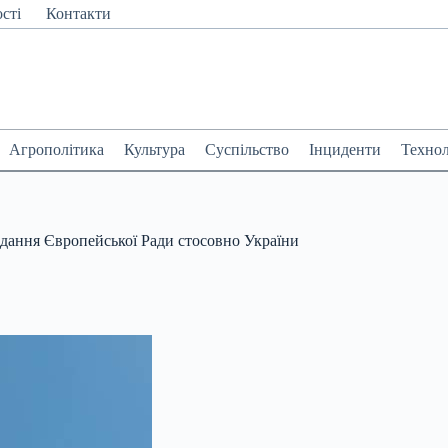
сті
Контакти
Агрополітика
Культура
Суспільство
Інциденти
Технол
ідання Європейської Ради стосовно України