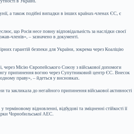
тності в Україні.
нії, а також подібні випадки в інших країнах-членах ЄС, є
лює, що Росія несе повну відповідальність за наслідки своєї
жав-членів», – зазначено в документі.
ірних гарантій безпеки для України, зокрема через Коаліцію
і, через Місію Європейського Союзу з військової допомоги
рингу припинення вогню через Супутниковий центр ЄС. Внесок
одному праву», – йдеться у висновках.
ни та закликала до негайного припинення військової активності
 терміновому відновленні, відбудові та зміцненні стійкості її
 арки Чорнобильської АЕС.