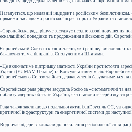
поведінку щодо держав-членів ЄС, включаючи інформаційні маніп
Нагадується, що недавній інцидент з російським безпілотником,
прямими наслідками російської агресії проти України та становля
«Європейська рада рішуче засуджує неодноразові порушення повіт
ескалаційної поведінки та продовження військових дій. Європейс
Європейський Союз та країни-члени, як і раніше, висловлюють го
бажаючих та у співпраці зі Сполученими Штатами.
«Це включатиме підтримку здатності України протистояти агресі
Україні (EUMAM Ukraine) та Консультативну місію Європейсько
Європейського Союзу та його держав-членів базуватиметься на в
Європейська рада рішуче засудила Росію за «систематичні та на
поблизу ядерних об’єктів України, яка становить серйозну загрозу
Рада також закликає до подальшої активізації зусиль ЄС, узгодже
критичної інфраструктури та енергетичної системи до наступної
Водночас лідери закликали до посилення регіональної співпраці