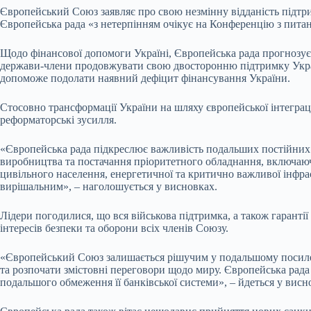
Європейський Союз заявляє про свою незмінну відданість підтри
Європейська рада «з нетерпінням очікує на Конференцію з питань
Щодо фінансової допомоги Україні, Європейська рада прогнозує п
держави-члени продовжувати свою двосторонню підтримку Україн
допоможе подолати наявний дефіцит фінансування України.
Стосовно трансформації України на шляху європейської інтеграц
реформаторські зусилля.
«Європейська рада підкреслює важливість подальших постійних з
виробництва та постачання пріоритетного обладнання, включаючи
цивільного населення, енергетичної та критично важливої інфра
вирішальним», – наголошується у висновках.
Лідери погодилися, що вся військова підтримка, а також гарант
інтересів безпеки та оборони всіх членів Союзу.
«Європейський Союз залишається рішучим у подальшому посилен
та розпочати змістовні переговори щодо миру. Європейська рада
подальшого обмеження її банківської системи», – йдеться у висн