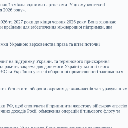
инації з міжнародними партнерами. У цьому контексті
я 2026 року».
026 та 2027 роки до кінця червня 2026 року. Вона закликає
и країнами для забезпечення міжнародної підтримки, яка
мки Україною верховенства права та вітає поточні
едит на підтримку України, та термінового прискорення
 ракети, зокрема для допомоги Україні у захисті свого
 ЄС та Україною у сфері оборонної промисловості залишається
ітик безпеки та оборони окремих держав-членів та з урахуванням
ки РФ, щоб спонукати її припинити жорстоку військову агресію
их доходів Росії, обмеження операцій її тіньового флоту та