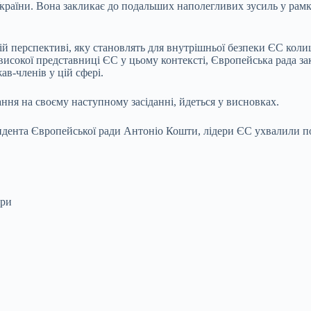
 України. Вона закликає до подальших наполегливих зусиль у р
й перспективі, яку становлять для внутрішньої безпеки ЄС колиш
 високої представниці ЄС у цьому контексті, Європейська рада з
в-членів у цій сфері.
ння на своєму наступному засіданні, йдеться у висновках.
дента Європейської ради Антоніо Кошти, лідери ЄС ухвалили по
ори