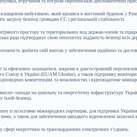
уляції, втручання та погрози європейській дипломатичній прису
 оснащеним вибухівкою, який врізався в житловий будинок у Руму
ть загрозу безпеці громадян ЄС і регіональній стабільності.
ряного простору та територіальних вод держав-членів та підкрес
ька рада підтверджує свою непохитну відданість безпеці всіх дер
товність зробити свій внесок у забезпечення надійних та достов
ї та ефективно захищатися, зокрема в довгостроковій перспектив
го Союзу в Україні (EUAM Ukraine), а також підтримку моніто
ідповідних компетенціях та можливостях і відповідатиме міжнар
вмисні» напади на цивільну та енергетичну інфраструктуру Украї
 їхній безпеці.
них із зусиллями міжнародних партнерів, для підтримки України у
 зими, а також для забезпечення швидкого відновлення захисної
 у сфері енергетики та транскордонних електричних з’єднань.