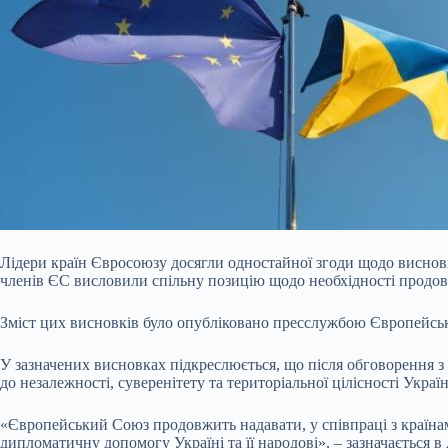
Лідери країн Євросоюзу досягли одностайної згоди щодо висновкі
членів ЄС висловили спільну позицію щодо необхідності продовжу
Зміст цих висновків було опубліковано пресслужбою Європейськ
У зазначених висновках підкреслюється, що
після обговорення 
до незалежності, суверенітету та територіальної цілісності Укра
«Європейський Союз продовжить надавати, у співпраці з країнами
дипломатичну допомогу Україні та її народові», – зазначається в