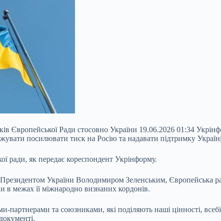
в Європейської Ради стосовно України 19.06.2026 01:34 Укрінформ
вати посилювати тиск на Росію та надавати підтримку Україні в 
ої ради, як передає кореспондент Укрінформу.
з Президентом України Володимиром Зеленським, Європейська рад
їни в межах її міжнародно визнаних кордонів.
-партнерами та союзниками, які поділяють наші цінності, всебічн
 документі.