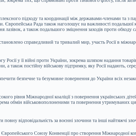
й, зокрема тих, що спрямовані проти тіньового флоту, після зат
мплексного підходу та координації між державами-членами та з 
и. Європейська Рада також наголошує на важливості подальшої 
я лазівок, а також подальшого зміцнення заходів проти обходу с
встановлено справедливий та тривалий мир, участь Росії в міжна
у Росії у її війні проти України, зокрема шляхом надання товар
 а також постійну військову підтримку, яку Росії надають, сере
безпечити безпечне та безумовне повернення до України всіх нез
исокого рівня Міжнародної коаліції з повернення українських діте
окрема обмін військовополоненими та повернення утримуваних ци
повну відповідальність за воєнні злочини та інші найтяжчі злочи
і Європейського Союзу Конвенції про створення Міжнародної комі