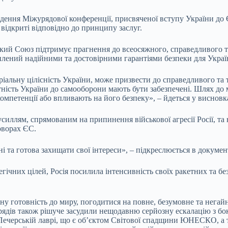
дення Міжурядової конференції, присвяченої вступу України до 
 відкриті відповідно до принципу заслуг.
ький Союз підтримує прагнення до всеосяжного, справедливого та
лений надійними та достовірними гарантіями безпеки для Украї
ріальну цілісність України, може призвести до справедливого та
ність України до самооборони мають бути забезпечені. Шлях до м
мпетенції або впливають на його безпеку», – йдеться у висновк
иллям, спрямованим на припинення військової агресії Росії, та
оворах ЄС.
та готова захищати свої інтереси», – підкреслюється в документ
гічних цілей, Росія посилила інтенсивність своїх ракетних та без
льну готовність до миру, погодитися на повне, безумовне та нег
рядів також рішуче засудили нещодавню серйозну ескалацію з бок
Печерській лаврі, що є об’єктом Світової спадщини ЮНЕСКО, а та