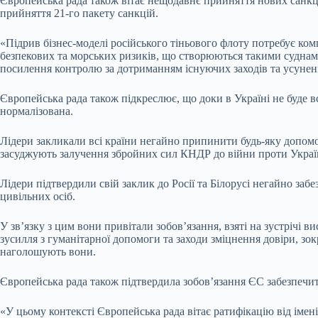
Європейська рада також вітає нещодавнє прийняття нових санкці
прийняття 21-го пакету санкцій.
«Підрив бізнес-моделі російського тіньового флоту потребує ко
безпекових та морських ризиків, що створюються такими суднам
посилення контролю за дотриманням існуючих заходів та усуненн
Європейська рада також підкреслює, що доки в Україні не буде 
нормалізована.
Лідери закликали всі країни негайно припинити будь-яку допомог
засуджують залучення збройних сил КНДР до війни проти України,
Лідери підтвердили свій заклик до Росії та Білорусі негайно за
цивільних осіб.
У зв’язку з цим вони привітали зобов’язання, взяті на зустрічі в
зусилля з гуманітарної допомоги та заходи зміцнення довіри, з
наголошують вони.
Європейська рада також підтвердила зобов’язання ЄС забезпечити 
«У цьому контексті Європейська рада вітає ратифікацію від імен