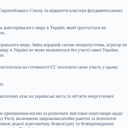
Європейського Союзу, та відкриття кластера фундаментальних
 довготривалого миру в Україні, який ґрунтується на
ни.
 тривалого миру. Зміна кордонів силою неприпустима, агресор не
иру в Україні не може визначатися без участі самої України.
ах.
 наголосила на готовності ЄС посилити свою участь у цьому
і.
пілотних атак на українські міста та об’єкти енергетичної
айне припинення вогню та розпочати змістовні переговори щодо
у Росії, включаючи широкомасштабні ракетні та безпілотні
кож дедалі агресивнішу, безрозсудну та безвідповідальну