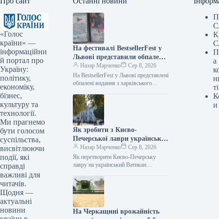
Про сайт
Останні новини
Інформ
П
С
«Голос
К
країни» —
С
На фестивалі BestsellerFest у
інформаційни
П
Львові представили обпалені
й портал про
а
книги з харківського складу,
Назар Марченко
Сер 8, 2026
Україну:
к
який постраждав від
На BestsellerFest у Львові представлені
політику,
н
російського обстрілу.
обпалені видання з харківського
економіку,
ті
складу, зруйнованого атакою РФ Фото
бізнес,
К
08.08.2026 08:54 Укрінформ
культуру та
и
Видавництво “Фабула” та…
технології.
Ми прагнемо
Як зробити з Києво-
бути голосом
Печерської лаври український
суспільства,
Ватикан
Назар Марченко
Сер 8, 2026
висвітлюючи
події, які
Як перетворити Києво-Печерську
лавру на український Ватикан
справді
08.08.2026 09:00 Укрінформ Послам
важливі для
України розповіли, що вони можуть
читачів.
для цього зробити Під…
Щодня —
актуальні
новини
На Черкащині врожайність
країни в