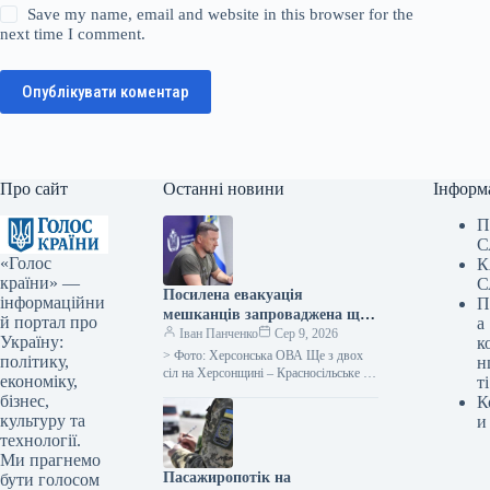
Save my name, email and website in this browser for the
next time I comment.
Опублікувати коментар
Про сайт
Останні новини
Інформ
П
С
«Голос
К
країни» —
С
Посилена евакуація
інформаційни
П
мешканців запроваджена ще
й портал про
а
в двох населених пунктах
Іван Панченко
Сер 9, 2026
Україну:
к
Бериславщини на
> Фото: Херсонська ОВА Ще з двох
політику,
н
Херсонщині.
сіл на Херсонщині – Красносільське та
економіку,
ті
Чарівне, що на Бериславщині, – було
бізнес,
К
оголошено…
культуру та
и
технології.
Ми прагнемо
Пасажиропотік на
бути голосом