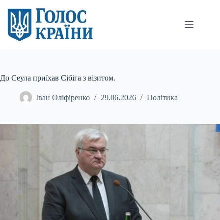
Перейти
до
вмісту
До Сеула приїхав Сібіга з візитом.
Іван Оліфіренко
29.06.2026
Політика