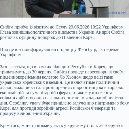
Сибіга прибув із візитом до Сеулу 29.06.2026 10:22 Укрінформ
Глава зовнішньополітичного відомства України Андрій Сибіга
розпочав офіційну подорож до Південної Кореї.
Про це він поінформував на сторінці у Фейсбуці, як передає
Укрінформ.
Зазначається, що в рамках відвідин Республіки Корея, що
триватимуть до 30 червня, Сибіга проведе переговори зі своїм
південнокорейським колегою Чо Хьоном щодо всієї гами
українсько-корейських взаємин. Це включатиме політичний
діалог, можливості для розширення
співробітництва в торгово-
економічній та гуманітарній сферах, а також узгодження
спільних дій стосовно нагальних питань міжнародної повістки
дня. Особливу увагу буде приділено залученню підтримки з боку
Кореї для протидії збройній агресії Російської Федерації та
процесу відновлення України.
Крім того, міністр візьме участь у круглому столі, де зберуться