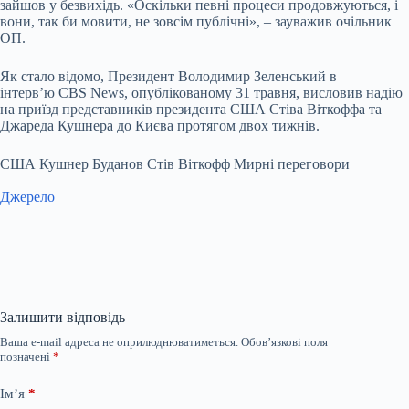
зайшов у безвихідь. «Оскільки певні процеси продовжуються, і
вони, так би мовити, не зовсім публічні», – зауважив очільник
ОП.
Як стало відомо, Президент Володимир Зеленський в
інтерв’ю CBS News, опублікованому 31 травня, висловив надію
на приїзд представників президента США Стіва Віткоффа та
Джареда Кушнера до Києва протягом двох тижнів.
США Кушнер Буданов Стів Віткофф Мирні переговори
Джерело
Залишити відповідь
Ваша e-mail адреса не оприлюднюватиметься.
Обов’язкові поля
позначені
*
Ім’я
*