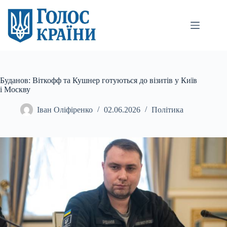
Перейти
до
вмісту
Буданов: Віткофф та Кушнер готуються до візитів у Київ
і Москву
Іван Оліфіренко
02.06.2026
Політика