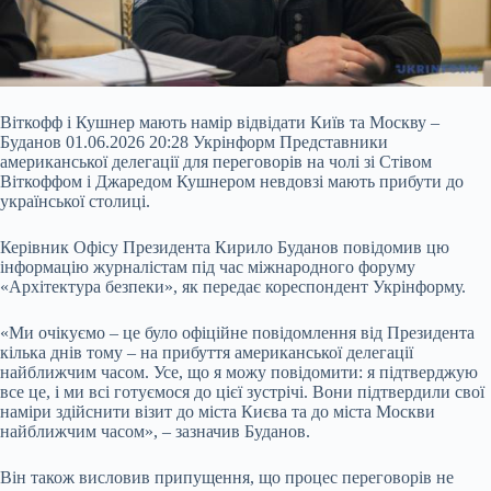
Віткофф і Кушнер мають намір відвідати Київ та Москву –
Буданов 01.06.2026 20:28 Укрінформ Представники
американської делегації для переговорів на чолі зі Стівом
Віткоффом і Джаредом Кушнером невдовзі мають прибути до
української столиці.
Керівник Офісу Президента Кирило Буданов повідомив цю
інформацію журналістам під час міжнародного форуму
«Архітектура безпеки», як передає кореспондент Укрінформу.
«Ми очікуємо – це було офіційне повідомлення від Президента
кілька днів тому –
на прибуття американської делегації
найближчим часом. Усе, що я можу повідомити: я підтверджую
все це, і ми всі готуємося до цієї зустрічі. Вони підтвердили свої
наміри здійснити візит до міста Києва та до міста Москви
найближчим часом», – зазначив Буданов.
Він також висловив припущення, що процес переговорів не