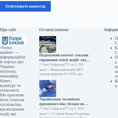
Опублікувати коментар
Про сайт
Останні новини
Інформ
П
С
«Голос
К
країни» —
С
Податковий комітет схвалив
інформаційни
П
спрощення емісії акцій: які
й портал про
а
зміни очікуються — Мінфін
Іван Оліфіренко
Сер 6, 2026
Україну:
к
anons”> Фінансовий комітет ВРУ
політику,
н
схвалив ініціативу № 15336, яка
економіку,
ті
пропонує полегшити процес емісії
бізнес,
К
цінних паперів. Цей акт покликаний
культуру та
и
скоротити бюрократичні перешкоди,…
технології.
Ми прагнемо
Українським чоловікам
бути голосом
призовного віку більше не
суспільства,
надається тимчасовий захист
Іван Оліфіренко
Сер 6, 2026
висвітлюючи
у Чехії, згідно з даними
події, які
anons”> З 5 серпня Чеська Республіка