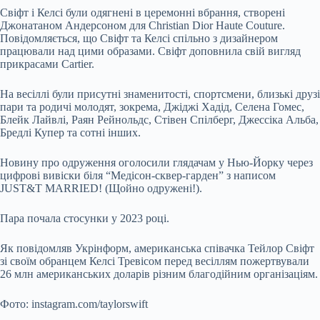
Свіфт і Келсі були одягнені в церемонні вбрання, створені
Джонатаном Андерсоном для Christian Dior Haute Couture.
Повідомляється, що Свіфт та Келсі спільно з дизайнером
працювали над цими образами. Свіфт доповнила свій вигляд
прикрасами Cartier.
На весіллі були присутні знаменитості, спортсмени, близькі друзі
пари та родичі молодят, зокрема, Джіджі Хадід, Селена Гомес,
Блейк Лайвлі, Раян Рейнольдс, Стівен Спілберг, Джессіка Альба,
Бредлі Купер та сотні інших.
Новину про одруження оголосили глядачам у Нью-Йорку через
цифрові вивіски біля “Медісон-сквер-гарден” з написом
JUST&T MARRIED! (Щойно одружені!).
Пара почала стосунки у 2023 році.
Як повідомляв Укрінформ, американська співачка Тейлор Свіфт
зі своїм обранцем Келсі Тревісом перед весіллям пожертвували
26 млн американських доларів різним благодійним організаціям.
Фото: instagram.com/taylorswift