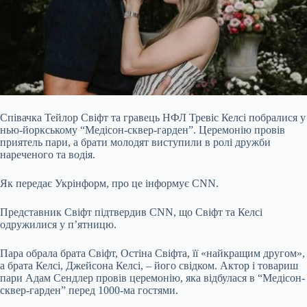
Співачка Тейлор Свіфт та гравець НФЛ Тревіс Келсі побралися у
нью-йоркському “Медісон-сквер-гарден”. Церемонію провів
приятель пари, а брати молодят виступили в ролі дружби
нареченого та водія.
Як передає Укрінформ, про це інформує CNN.
Представник Свіфт підтвердив CNN, що Свіфт та Келсі
одружилися у п’ятницю.
Пара обрала брата Свіфт, Остіна Свіфта, її «найкращим другом»,
а брата Келсі, Джейсона Келсі,
– його свідком. Актор і товариш
пари Адам Сендлер провів церемонію, яка відбулася в “Медісон-
сквер-гарден” перед 1000-ма гостями.