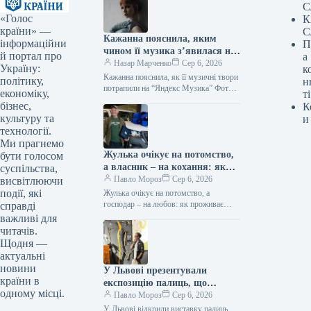
С
«Голос
К
країни» —
С
Кажанна пояснила, яким
інформаційни
П
чином її музика з’явилася на
й портал про
а
“Яндекс Музика”
Назар Марченко
Сер 6, 2026
Україну:
к
Кажанна пояснила, як її музичні твори
політику,
н
потрапили на “Яндекс Музика” Фото:
економіку,
ті
instagram.com/kazhanna_ Підпишіться
бізнес,
К
на нас в Google додати зараз
культуру та
и
Російська…
технології.
Ми прагнемо
Жулька очікує на потомство,
бути голосом
а власник – на кохання: як
суспільства,
облаштувався переселенець з
Павло Мороз
Сер 6, 2026
висвітлюючи
курями та “Жигулями”
події, які
Жулька очікує на потомство, а
господар – на любов: як проживає
справді
вимушений переселенець із курями та
важливі для
«Жигулями» Фото: Telegram Олега…
читачів.
Щодня —
актуальні
новини
У Львові презентували
країни в
експозицію палиць, що
одному місці.
досліджує феномен Threads.
Павло Мороз
Сер 6, 2026
У Львові відкрили виставку палиць,