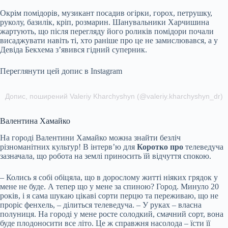
Окрім помідорів, музикант посадив огірки, горох, петрушку,
руколу, базилік, кріп, розмарин. Шанувальники Харчишина
жартують, що після перегляду його роликів помідори почали
висаджувати навіть ті, хто раніше про це не замислювався, а у
Девіда Бекхема з’явився гідний суперник.
Переглянути цей допис в Instagram
Допис, поширений Valeriy Kharchyshyn (@valeriy.kharchyshyn_dr)
Валентина Хамайко
На городі Валентини Хамайко можна знайти безліч
різноманітних культур! В інтерв’ю для
Коротко про
телеведуча
зазначала, що робота на землі приносить їй відчуття спокою.
– Колись я собі обіцяла, що в дорослому житті ніяких грядок у
мене не буде. А тепер що у мене за спиною? Город. Минуло 20
років, і я сама шукаю цікаві сорти перцю та переживаю, що не
проріс фенхель, – ділиться телеведуча. – У руках – власна
полуниця. На городі у мене росте солодкий, смачний сорт, вона
буде плодоносити все літо. Це ж справжня насолода – їсти її