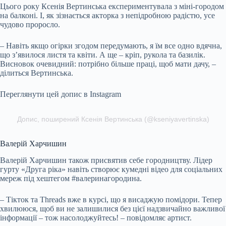
Цього року Ксенія Вертинська експериментувала з міні-городом
на балконі. І, як зізнається акторка з непідробною радістю, усе
чудово проросло.
– Навіть якщо огірки згодом передумають, я їм все одно вдячна,
що з’явилося листя та квіти. А ще – кріп, рукола та базилік.
Висновок очевидний: потрібно більше праці, щоб мати дачу, –
ділиться Вертинська.
Переглянути цей допис в Instagram
Допис, поширений Ксенія Вертинська (@kseniyavertinska)
Валерій Харчишин
Валерій Харчишин також присвятив себе городництву. Лідер
гурту «Друга ріка» навіть створює кумедні відео для соціальних
мереж під хештегом #валеринагородина.
– Tікток та Threads вже в курсі, що я висаджую помідори. Тепер
хвилююся, щоб ви не залишилися без цієї надзвичайно важливої
інформації – тож насолоджуйтесь! – повідомляє артист.