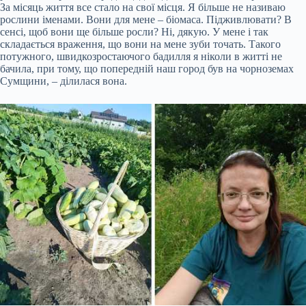
За місяць життя все стало на свої місця. Я більше не називаю
рослини іменами. Вони для мене – біомаса. Підживлювати? В
сенсі, щоб вони ще більше росли? Ні, дякую. У мене і так
складається враження, що вони на мене зуби точать. Такого
потужного, швидкозростаючого бадилля я ніколи в житті не
бачила, при тому, що попередній наш город був на чорноземах
Сумщини, – ділилася вона.