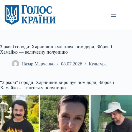
Перейти
до
вмісту
Зіркові городи: Харчишин культивує помідори, Зібров і
Хамайко — величезну полуницю
Назар Марченко
08.07.2026
Культура
“Зіркові” городи: Харчишин вирощує помідори, Зібров і
Хамайко – гігантську полуницю