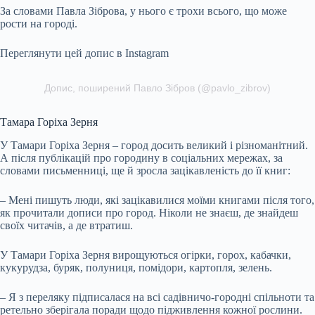
За словами Павла Зіброва, у нього є трохи всього, що може
рости на городі.
Переглянути цей допис в Instagram
Допис, поширений Павло Зібров (@pavlo_zibrov)
Тамара Горіха Зерня
У Тамари Горіха Зерня – город досить великий і різноманітний.
А після публікацій про городину в соціальних мережах, за
словами письменниці, ще й зросла зацікавленість до її книг:
– Мені пишуть люди, які зацікавилися моїми книгами після того,
як прочитали дописи про город. Ніколи не знаєш, де знайдеш
своїх читачів, а де втратиш.
У Тамари Горіха Зерня вирощуються огірки, горох, кабачки,
кукурудза, буряк, полуниця, помідори, картопля, зелень.
– Я з переляку підписалася на всі садівничо-городні спільноти та
ретельно зберігала поради щодо підживлення кожної рослини.