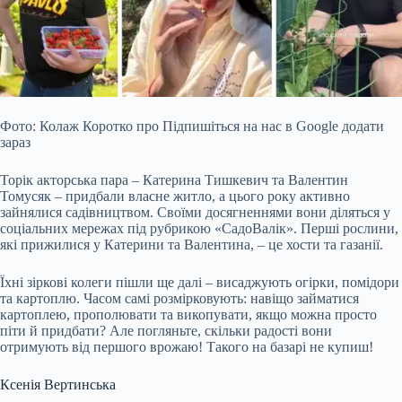
Фото: Колаж Коротко про Підпишіться на нас в Google додати
зараз
Торік акторська пара – Катерина Тишкевич та Валентин
Томусяк – придбали власне житло, а цього року активно
зайнялися садівництвом. Своїми досягненнями вони діляться у
соціальних мережах під рубрикою «СадоВалік». Перші рослини,
які прижилися у Катерини та Валентина, – це хости та газанії.
Їхні зіркові колеги пішли ще далі – висаджують огірки,
помідори
та картоплю. Часом самі розмірковують: навіщо займатися
картоплею, прополювати та викопувати, якщо можна просто
піти й придбати? Але погляньте, скільки радості вони
отримують від першого врожаю! Такого на базарі не купиш!
Ксенія Вертинська