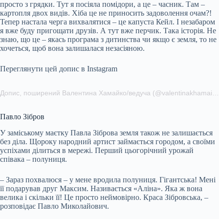
просто з грядки. Тут я посіяла помідори, а це – часник. Там –
картопля двох видів. Хіба це не приносить задоволення очам?!
Тепер настала черга вихвалятися – це капуста Кейл. І незабаром
я вже буду пригощати друзів. А тут вже перчик. Така історія. Не
знаю, що це – якась програма з дитинства чи якщо є земля, то не
хочеться, щоб вона залишалася незасіяною.
Переглянути цей допис в Instagram
Допис, поширений Валентина Хамайко/ведуча (@valentinakhamaiko)
Павло Зібров
У заміському маєтку Павла Зіброва земля також не залишається
без діла. Щороку народний артист займається городом, а своїми
успіхами ділиться в мережі. Перший цьогорічний урожай
співака – полуниця.
– Зараз похвалюся – у мене вродила полуниця. Гігантська! Мені
її подарував друг Максим. Називається «Аліна». Яка ж вона
велика і скільки її! Це просто неймовірно. Краса Зібровська, –
розповідає Павло Миколайович.