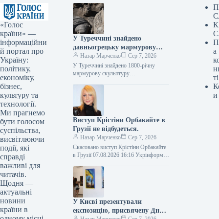
П
С
«Голос
К
країни» —
С
У Туреччині знайдено
інформаційни
П
давньогрецьку мармурову
й портал про
а
статую бога лікування, вік
Назар Марченко
Сер 7, 2026
Україну:
к
якої становить 1800 років.
У Туреччині знайдено 1800-річну
політику,
н
мармурову скульптуру
економіку,
ті
давньогрецького бога медицини Фото
бізнес,
К
07.08.2026 16:02 Укрінформ У
культуру та
и
давньому місті Аспендос,
технології.
розташованому в турецькій…
Ми прагнемо
Виступ Крістіни Орбакайте в
бути голосом
Грузії не відбудеться.
суспільства,
Назар Марченко
Сер 7, 2026
висвітлюючи
події, які
Скасовано виступ Крістіни Орбакайте
в Грузії 07.08.2026 16:16 Укрінформ У
справді
місті Батумі, Грузія, було скасовано
важливі для
запланований виступ російської
читачів.
артистки Крістіни…
Щодня —
актуальні
новини
У Києві презентували
країни в
експозицію, присвячену Дню
одному місці.