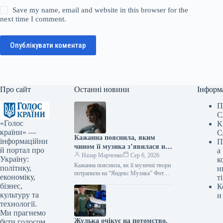
Save my name, email and website in this browser for the
next time I comment.
Опублікувати коментар
Про сайт
Останні новини
Інформ
П
С
«Голос
К
країни» —
С
Кажанна пояснила, яким
інформаційни
П
чином її музика з’явилася на
й портал про
а
“Яндекс Музика”
Назар Марченко
Сер 6, 2026
Україну:
к
Кажанна пояснила, як її музичні твори
політику,
н
потрапили на “Яндекс Музика” Фото:
економіку,
ті
instagram.com/kazhanna_ Підпишіться
бізнес,
К
на нас в Google додати зараз
культуру та
и
Російська…
технології.
Ми прагнемо
Жулька очікує на потомство,
бути голосом