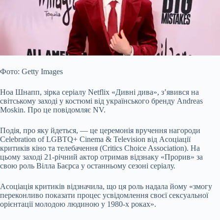
Фото: Getty Images
Ноа Шнапп, зірка серіалу Netflix «Дивні дива», з’явився на
світському заході у костюмі від українського бренду Andreas
Moskin. Про це повідомляє NV.
Подія, про яку йдеться, — це церемонія вручення нагороди
Celebration of LGBTQ+ Cinema & Television від Асоціації
критиків кіно та телебачення (Critics Choice Association). На
цьому заході 21-річний актор отримав відзнаку «Прорив» за
свою роль Вілла
Баєрса у останньому сезоні серіалу.
Асоціація критиків відзначила, що ця роль надала йому «змогу
переконливо показати процес усвідомлення своєї сексуальної
орієнтації молодою людиною у 1980-х роках».