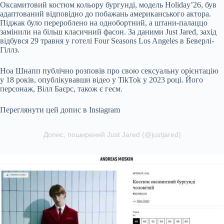
Оксамитовий костюм кольору бургунді, модель Holiday’26, був
адаптований відповідно до побажань американського актора.
Піджак було перероблено на однобортний, а штани-палаццо
замінили на більш класичний фасон. За даними Just Jared, захід
відбувся 29 травня у готелі Four Seasons Los Angeles в Беверлі-
Гіллз.
Ноа Шнапп публічно розповів про свою сексуальну орієнтацію
у 18 років, опублікувавши відео у TikTok у 2023 році. Його
персонаж, Вілл Баєрс, також є геєм.
Переглянути цей допис в Instagram
Допис, поширений Just Jared (@justjared)