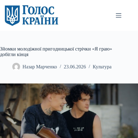
Перейти
до
вмісту
Зйомки молодіжної пригодницької стрічки «Я граю»
добігли кінця
Назар Марченко
23.06.2026
Культура