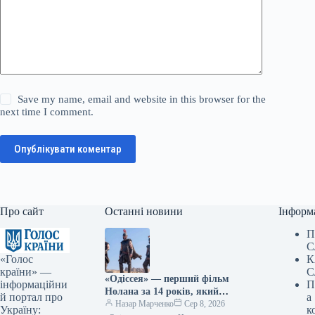
Save my name, email and website in this browser for the
next time I comment.
Опублікувати коментар
Про сайт
Останні новини
Інформ
П
С
«Голос
К
країни» —
С
«Одіссея» — перший фільм
інформаційни
П
Нолана за 14 років, який
й портал про
а
перетнув позначку в 1
Назар Марченко
Сер 8, 2026
Україну:
к