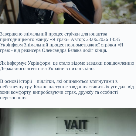
Завершено знімальний процес стрічки для юнацтва
пригодницького жанру «Я граю» Автор: 23.06.2026 13:35
Укрінформ Знімальний процес повнометражної стрічки «Я
граю» від режисера Олександра Бєляка добіг кінця.
Як інформує Укрінформ, це стало відомо завдяки повідомленню
Державного агентства України з питань кіно.
В основі історії – підлітки, які опиняються втягнутими в
небезпечну гру. Кожне наступне завдання ставить їх усе далі від
зони комфорту, випробовуючи страх, дружбу та особисті
переконання.