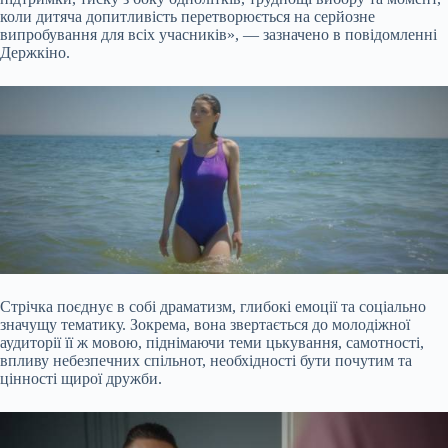
коли дитяча допитливість перетворюється на серйозне
випробування для всіх учасників», — зазначено в повідомленні
Держкіно.
Стрічка поєднує в собі драматизм, глибокі емоції та соціально
значущу тематику. Зокрема, вона звертається до молодіжної
аудиторії її ж мовою, піднімаючи теми цькування, самотності,
впливу небезпечних спільнот, необхідності бути почутим та
цінності щирої дружби.