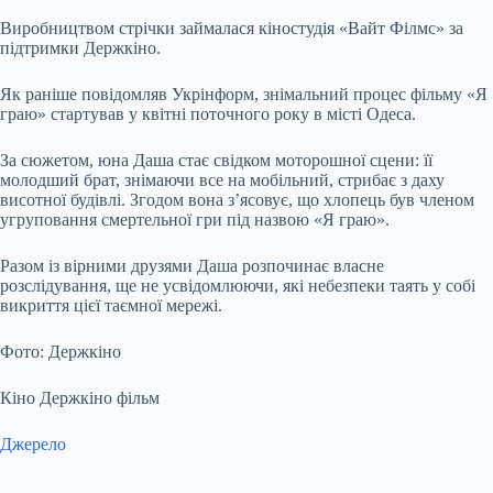
Виробництвом стрічки займалася кіностудія «Вайт Філмс» за
підтримки Держкіно.
Як раніше повідомляв Укрінформ, знімальний процес фільму «Я
граю» стартував у квітні поточного року в місті Одеса.
За сюжетом, юна Даша стає свідком моторошної сцени: її
молодший брат, знімаючи все на мобільний, стрибає з даху
висотної будівлі. Згодом вона з’ясовує, що хлопець був членом
угруповання смертельної гри під назвою «Я граю».
Разом із вірними друзями Даша розпочинає власне
розслідування, ще не усвідомлюючи, які небезпеки таять у собі
викриття цієї таємної мережі.
Фото: Держкіно
Кіно Держкіно фільм
Джерело