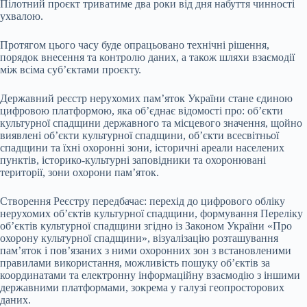
Пілотний проєкт триватиме два роки від дня набуття чинності
ухвалою.
Протягом цього часу буде опрацьовано технічні рішення,
порядок внесення та контролю даних, а також шляхи взаємодії
між всіма суб’єктами проєкту.
Державний реєстр нерухомих пам’яток України стане єдиною
цифровою платформою, яка об’єднає відомості про: об’єкти
культурної спадщини державного та місцевого значення, щойно
виявлені об’єкти культурної спадщини, об’єкти всесвітньої
спадщини та їхні охоронні зони, історичні ареали населених
пунктів, історико-культурні заповідники та охоронювані
території, зони охорони пам’яток.
Створення Реєстру передбачає: перехід до цифрового обліку
нерухомих об’єктів культурної спадщини, формування Переліку
об’єктів культурної спадщини згідно із Законом України «Про
охорону культурної спадщини», візуалізацію розташування
пам’яток і пов’язаних з ними охоронних зон з встановленими
правилами використання, можливість пошуку об’єктів за
координатами та електронну інформаційну взаємодію з іншими
державними платформами, зокрема у галузі геопросторових
даних.