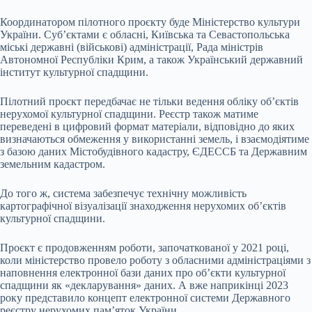
Координатором пілотного проєкту буде Міністерство культури
України. Суб’єктами є обласні, Київська та Севастопольська
міські державні (військові) адміністрації, Рада міністрів
Автономної Республіки Крим, а також Український державний
інститут культурної спадщини.
Пілотний проєкт передбачає не тільки ведення обліку об’єктів
нерухомої культурної спадщини. Реєстр також матиме
переведені в цифровий формат матеріали, відповідно до яких
визначаються обмеження у використанні земель, і взаємодіятиме
з базою даних Містобудівного кадастру, ЄДЕССБ та Державним
земельним кадастром.
До того ж, система забезпечує технічну можливість
картографічної візуалізації знаходження нерухомих об’єктів
культурної спадщини.
Проєкт є продовженням роботи, започаткованої у 2021 році,
коли міністерство провело роботу з обласними адміністраціями з
наповнення електронної бази даних про об’єкти культурної
спадщини як «декларування» даних. А вже наприкінці 2023
року представило концепт електронної системи Державного
реєстру нерухомих пам’яток України.