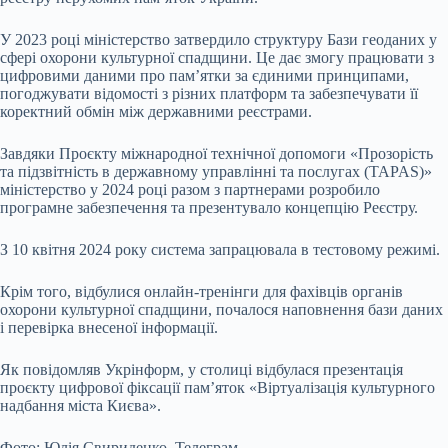
У 2023 році міністерство затвердило структуру Бази геоданих у
сфері охорони культурної спадщини. Це дає змогу працювати з
цифровими даними про пам’ятки за єдиними принципами,
погоджувати відомості з різних платформ та забезпечувати її
коректний обмін між державними реєстрами.
Завдяки Проєкту міжнародної технічної допомоги «Прозорість
та підзвітність в державному управлінні та послугах (TAPAS)»
міністерство у 2024 році разом з партнерами розробило
програмне забезпечення та презентувало концепцію Реєстру.
З 10 квітня 2024 року система запрацювала в тестовому режимі.
Крім того, відбулися онлайн-тренінги для фахівців органів
охорони культурної спадщини, почалося наповнення бази даних
і перевірка внесеної інформації.
Як повідомляв Укрінформ, у столиці відбулася презентація
проєкту цифрової фіксації пам’яток «Віртуалізація культурного
надбання міста Києва».
Фото: Юлія Свириденко, Телеграм