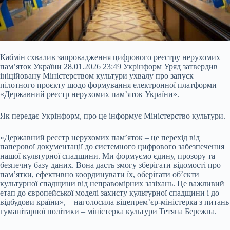
Кабмін схвалив запровадження цифрового реєстру нерухомих
пам’яток України 28.01.2026 23:49 Укрінформ Уряд затвердив
ініційовану Міністерством культури ухвалу про запуск
пілотного проєкту щодо формування електронної платформи
«Державний реєстр нерухомих пам’яток України».
Як передає Укрінформ, про це інформує Міністерство культури.
«Державний реєстр нерухомих пам’яток – це перехід від
паперової документації до системного цифрового забезпечення
нашої культурної
спадщини. Ми формуємо єдину, прозору та
безпечну базу даних. Вона дасть змогу зберігати відомості про
пам’ятки, ефективно координувати їх, оберігати об’єкти
культурної спадщини від неправомірних зазіхань. Це важливий
етап до європейської моделі захисту культурної спадщини і до
відбудови країни», – наголосила віцепрем’єр-міністерка з питань
гуманітарної політики – міністерка культури Тетяна Бережна.