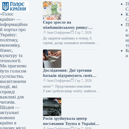
П
С
«Голос
К
країни» —
С
Євро зросло на
інформаційни
П
міжбанківському ринку:
й портал про
а
вартість валют на вечір –
Іван Оліфіренко
Сер 7, 2026
Україну:
к
Мінфін
До закриття міжбанку в четвер, 6
політику,
н
серпня, долар залишався незмінним
економіку,
ті
в покупці та піднявся на 1 копійку
бізнес,
К
в продажу, євро подорожчало на 1
культуру та
и
копійку в покупці та на 2 копійки…
технології.
Ми прагнемо
Дослідження: Дві третини
бути голосом
батьків підтримують своїх
суспільства,
дорослих дітей з покоління Z
Іван Оліфіренко
Сер 7, 2026
висвітлюючи
фінансово.
події, які
anons”> Представники покоління
Z вже здобули вищу освіту, знайшли
справді
своє перше професійне заняття або
важливі для
активно займаються пошуком, проте
читачів.
це не забезпечує їм фінансової
Щодня —
самостійності.…
актуальні
новини
Росія зруйнувала центр
країни в
постачання Toyota в Україні:
одному місці.
можуть бути перебої з
Іван Оліфіренко
Сер 7, 2026