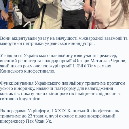
Вони акцентували увагу на значущості міжнародної взаємодії та
майбутньої підтримки української кіноіндустрії.
У відкритті Українського павільйону взяв участь і режисер,
воєнний репортер та володар премії «Оскар» Мстислав Чернов,
який цього року очолює журі премії L’Œil d’Or у рамках
Каннського кінофестивалю.
Функціонування Українського павільйону триватиме протягом
усього кіноринку, надаючи платформу для налагодження
контактів, показу нових кінопроєктів і зміцнення відносин зі
світовою індустрією.
Як передавав Укрінформ, LXXIX Каннський кінофестиваль
триватиме до 23 травня, журі очолює південнокорейський
кінорежисер Пак Чхан Ук.