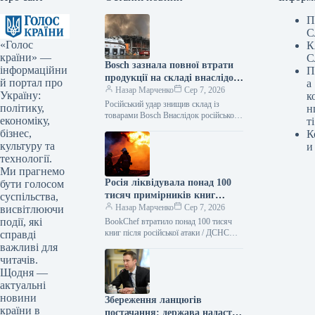
П
С
«Голос
К
країни» —
С
Bosch зазнала повної втрати
інформаційни
П
продукції на складі внаслідок
й портал про
а
російського нападу
Назар Марченко
Сер 7, 2026
Україну:
к
Російський удар знищив склад із
політику,
н
товарами Bosch Внаслідок російської
економіку,
ті
атаки зруйновано склад логістичного
бізнес,
К
партнера Bosch, де зберігалася
культуру та
и
продукція. Як повідомляє Delo.ua,
технології.
Ми прагнемо
Росія ліквідувала понад 100
бути голосом
тисяч примірників книг
суспільства,
BookChef: деталі події
Назар Марченко
Сер 7, 2026
висвітлюючи
події, які
BookChef втратило понад 100 тисяч
книг після російської атаки / ДСНС
справді
Внаслідок російського обстрілу було
важливі для
знищено резервний склад логістичного
читачів.
партнера…
Щодня —
актуальні
новини
Збереження ланцюгів
країни в
постачання: держава надасть