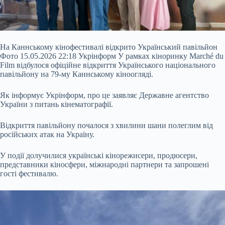
На Каннському кінофестивалі відкрито Український павільйон
Фото 15.05.2026 22:18 Укрінформ У рамках кіноринку Marché du
Film відбулося офіційне відкриття Українського національного
павільйону на 79-му Каннському кіноогляді.
Як інформує Укрінформ, про це заявляє Державне агентство
України з питань кінематографії.
Відкриття павільйону почалося з хвилини шани полеглим від
російських атак на Україну.
У події долучилися українські кінорежисери, продюсери,
представники кіносфери, міжнародні
партнери та запрошені
гості фестивалю.