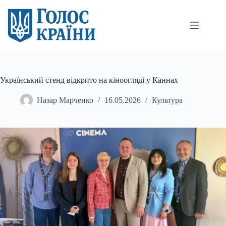
Перейти
до
вмісту
Український стенд відкрито на кіноогляді у Каннах
Назар Марченко
16.05.2026
Культура