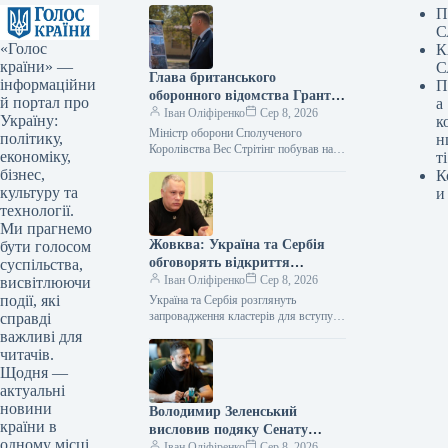
П
С
«Голос
К
країни» —
С
Глава британського
інформаційни
П
оборонного відомства Грант
й портал про
а
Шеппс побував на місцях
Іван Оліфіренко
Сер 8, 2026
Україну:
к
російських атак у столиці
Міністр оборони Сполученого
політику,
н
України.
Королівства Вес Стрітінг побував на
економіку,
ті
місцях ворожих влучень у Києві Фото
бізнес,
К
07.08.2026 21:26 Укрінформ Очільник
культуру та
и
оборонного відомства…
технології.
Ми прагнемо
Жовква: Україна та Сербія
бути голосом
обговорять відкриття
суспільства,
кластерів для вступу до ЄС
Іван Оліфіренко
Сер 8, 2026
висвітлюючи
події, які
Україна та Сербія розглянуть
запровадження кластерів для вступу
справді
до ЄС – Жовква 07.08.2026 22:29
важливі для
Укрінформ Україна та Сербія
читачів.
обговорять теми,…
Щодня —
актуальні
новини
Володимир Зеленський
країни в
висловив подяку Сенату
одному місці.
Сполучених Штатів за
Іван Оліфіренко
Сер 8, 2026