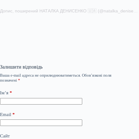
Допис, поширений НАТАЛКА ДЕНИСЕНКО 🇺🇦 (@natalka_denisenko)
Залишити відповідь
Ваша e-mail адреса не оприлюднюватиметься.
Обов’язкові поля
позначені
*
Ім’я
*
Email
*
Сайт