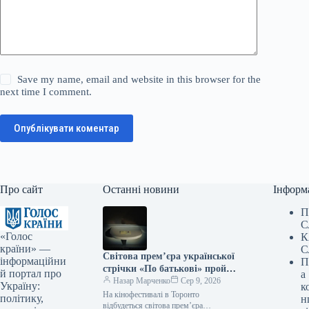
Save my name, email and website in this browser for the
next time I comment.
Опублікувати коментар
Про сайт
Останні новини
Інформ
П
С
«Голос
К
країни» —
С
Світова прем’єра української
інформаційни
П
стрічки «По батькові» пройде
й портал про
а
на кінофестивалі в Торонто.
Назар Марченко
Сер 9, 2026
Україну:
к
На кінофестивалі в Торонто
політику,
н
відбудеться світова прем’єра