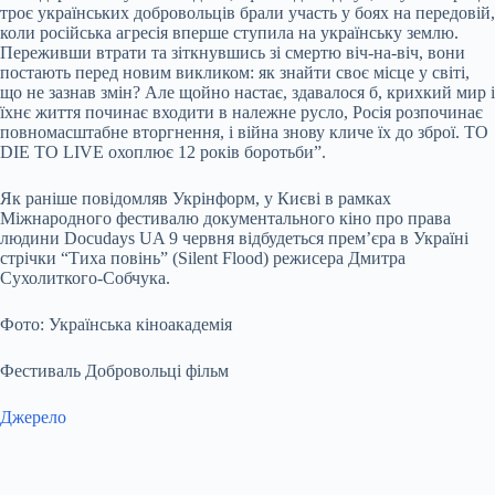
троє українських добровольців брали участь у боях на передовій,
коли російська агресія вперше ступила на українську землю.
Переживши втрати та зіткнувшись зі смертю віч-на-віч, вони
постають перед новим викликом: як знайти своє місце у світі,
що не зазнав змін? Але щойно настає, здавалося б, крихкий мир і
їхнє життя починає входити в належне русло, Росія розпочинає
повномасштабне вторгнення, і війна знову кличе їх до зброї. TO
DIE TO LIVE охоплює 12 років боротьби”.
Як раніше повідомляв Укрінформ, у Києві в рамках
Міжнародного фестивалю документального кіно про права
людини Docudays UA 9 червня відбудеться прем’єра в Україні
стрічки “Тиха повінь” (Silent Flood) режисера Дмитра
Сухолиткого-Собчука.
Фото: Українська кіноакадемія
Фестиваль Добровольці фільм
Джерело