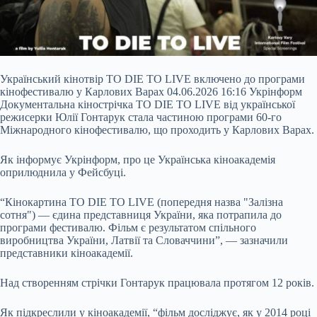
Український кінотвір TO DIE TO LIVE включено до програми
кінофестивалю у Карлових Варах 04.06.2026 16:16 Укрінформ
Документальна кінострічка TO DIE TO LIVE від української
режисерки Юлії Гонтарук стала частиною програми 60-го
Міжнародного кінофестивалю, що проходить у Карлових Варах.
Як інформує Укрінформ, про це Українська кіноакадемія
оприлюднила у Фейсбуці.
“Кінокартина TO DIE TO LIVE (попередня назва "Залізна
сотня") — єдина представниця України, яка потрапила до
програми
фестивалю. Фільм є результатом спільного
виробництва України, Латвії та Словаччини”, — зазначили
представники кіноакадемії.
Над створенням стрічки Гонтарук працювала протягом 12 років.
Як підкреслили у кіноакадемії, “фільм досліджує, як у 2014 році