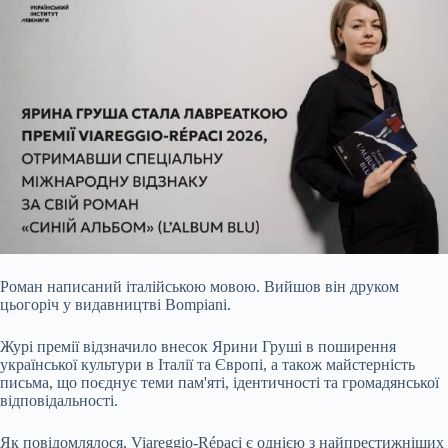
Роман написаний італійською мовою. Вийшов він друком
цьогоріч у видавництві Bompiani.
Журі премії відзначило внесок Ярини Груші в поширення
української культури в Італії та Європі, а також майстерність
письма, що поєднує теми пам'яті, ідентичності та громадянської
відповідальності.
Як повідомлялося, Viareggio-Répaci є однією з найпрестижніших