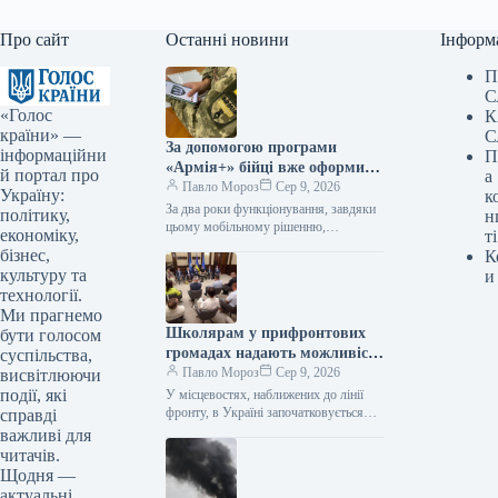
Про сайт
Останні новини
Інформ
П
С
«Голос
К
країни» —
С
За допомогою програми
інформаційни
П
«Армія+» бійці вже оформили
й портал про
а
майже 3 мільйони рапортів.
Павло Мороз
Сер 9, 2026
Україну:
к
За два роки функціонування, завдяки
політику,
н
цьому мобільному рішенню,
економіку,
ті
українські оборонці надіслали
бізнес,
К
приблизно 3 мільйони рапортів. За
культуру та
и
інформацією, наданою Укрінформом,
технології.
це…
Ми прагнемо
Школярам у прифронтових
бути голосом
громадах надають можливість
суспільства,
безпечно діставатися до
Павло Мороз
Сер 9, 2026
висвітлюючи
навчальних закладів завдяки
події, які
У місцевостях, наближених до лінії
новій програмі «Безпечний
фронту, в Україні започатковується
справді
створення безпечних шляхів для
шлях дитини».
важливі для
учнів, де будуть розміщені пересувні
читачів.
захисні споруди.…
Щодня —
актуальні