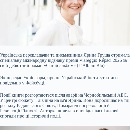
Українська перекладачка та письменниця Ярина Груша отримала
спеціальну міжнародну відзнаку премії Viareggio-Répaci 2026 за
свій дебютний роман «Синій альбом» (L’Album Blu).
Як передає Укрінформ, про це Український інститут книги
повідомив у Фейсбуці.
Події книги розгортаються після аварії на Чорнобильській АЕС.
У центрі сюжету –
дівчина на ім'я Ярина. Вона дорослішає на тлі
розпаду Радянського Союзу, Помаранчевої революції й
Революції Гідності. Авторка вплела в оповідь власні дитячі
спогади про ці історичні події.