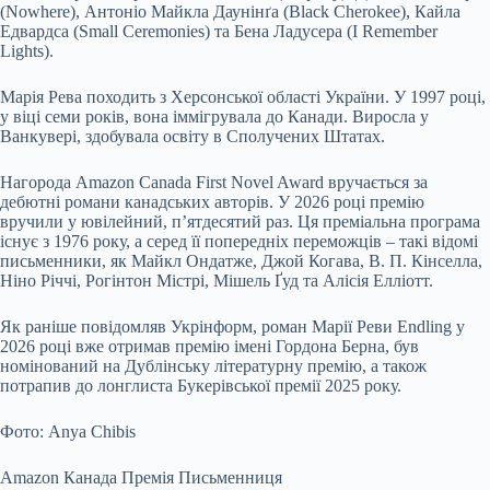
(Nowhere), Антоніо Майкла Даунінґа (Black Cherokee), Кайла
Едвардса (Small Ceremonies) та Бена Ладусера (I Remember
Lights).
Марія Рева походить з Херсонської області України. У 1997 році,
у віці семи років, вона іммігрувала до Канади. Виросла у
Ванкувері, здобувала освіту в Сполучених Штатах.
Нагорода Amazon Canada First Novel Award вручається за
дебютні романи канадських авторів. У 2026 році премію
вручили у ювілейний, п’ятдесятий раз. Ця преміальна програма
існує з 1976 року, а серед її попередніх переможців – такі відомі
письменники, як Майкл Ондатже, Джой Когава, В. П. Кінселла,
Ніно Річчі, Рогінтон Містрі, Мішель Ґуд та Алісія Елліотт.
Як раніше повідомляв Укрінформ, роман Марії Реви Endling у
2026 році вже отримав премію імені Гордона Берна, був
номінований на Дублінську літературну премію, а також
потрапив до лонглиста Букерівської премії 2025 року.
Фото: Anya Chibis
Amazon Канада Премія Письменниця