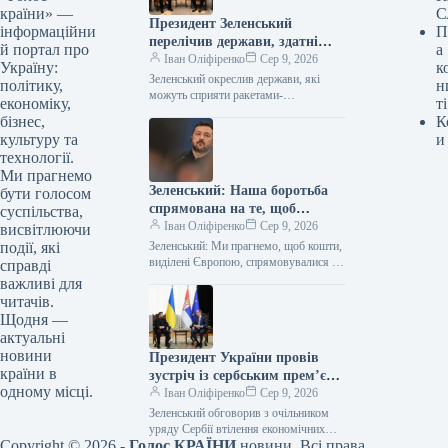
країни» —
С
Президент Зеленський
інформаційни
П
перелічив держави, здатні
й портал про
а
надати підтримку у вигляді
Іван Оліфіренко
Сер 9, 2026
Україну:
к
ракет-перехоплювачів.
Зеленський окреслив держави, які
політику,
н
можуть сприяти ракетами-
економіку,
ті
перехоплювачами 08.08.2026 13:58
бізнес,
К
Укрінформ Польща та Німеччина
культуру та
и
мають потенціал надавати Україні
технології.
ракети-перехоплювачі для систем…
Ми прагнемо
Зеленський: Наша боротьба
бути голосом
спрямована на те, щоб
суспільства,
європейські фінанси були
Іван Оліфіренко
Сер 9, 2026
висвітлюючи
використані для оборонних
події, які
Зеленський: Ми прагнемо, щоб кошти,
ініціатив в Україні.
виділені Європою, спрямовувалися на
справді
оборонні проєкти в Україні 08.08.2026
важливі для
15:47 Укрінформ Фінансова допомога,
читачів.
надана європейськими…
Щодня —
актуальні
новини
Президент України провів
країни в
зустріч із сербським прем’єр-
одному місці.
міністром щодо втілення
Іван Оліфіренко
Сер 9, 2026
бізнес-ініціатив.
Зеленський обговорив з очільником
уряду Сербії втілення економічних
Copyright © 2026 -
Голос КРАЇНИ
новини. Всі права
ініціатив Фото 08.08.2026 18:09