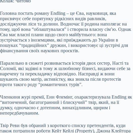
Колаж: Читомо
Головна постать роману Endling – це Єва, науковиця, яка
присвячує себе порятунку рідкісних видів равликів,
досліджуючи ліси та долини. Водночас її родина наполягає на
тому, щоб вона “облаштувалася” і створила власну сім’ю. Однак
Єва має власні плани щодо свого майбутнього: вона
зустрічається з іноземцями, які приїжджають до України в
пошуках “традиційних” дружин, і використовує ці зустрічі для
фінансування своїх наукових проєктів.
Паралельно в сюжеті розвивається історія двох сестер, Насті та
Соломії, які задіяні в тому ж шлюбному бізнесі, видаючи себе за
наречену та перекладачку відповідно. Насправді ж вони
шукають свою матір, активістку, яка зникла після протестів
проти такого роду “романтичних турів”.
Членкиня журі премії, Енн Флемінг, охарактеризувала Endling як
“витончений, багатогранний і блискучий” твір, який, на її
думку, одночасно є дотепним, винахідливим, щирим і
непередбачуваним.
Твір Реви був обраний з короткого списку претендентів, куди
також потрапили роботи Кейт Кейлі (Property), Джона Клейтора