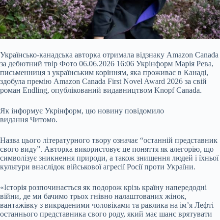
Українсько-канадська авторка отримала відзнаку Amazon Canada
за дебютний твір Фото 06.06.2026 16:06 Укрінформ Марія Рева,
письменниця з українським корінням, яка проживає в Канаді,
здобула премію Amazon Canada First Novel Award 2026 за свій
роман Endling, опублікований видавництвом Knopf Canada.
Як інформує Укрінформ, цю новину повідомило
видання Читомо.
Назва цього літературного твору означає “останній представник
свого виду”. Авторка використовує це поняття як алегорію, що
символізує
зникнення природи, а також знищення людей і їхньої
культури внаслідок військової агресії Росії проти України.
«Історія розпочинається як подорож крізь країну напередодні
війни, де ми бачимо трьох гнівно налаштованих жінок,
вантажівку з викраденими чоловіками та равлика на ім’я Лефті –
останнього представника свого роду, який має шанс врятувати