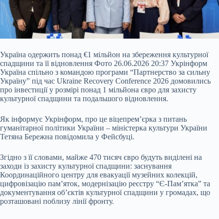
Україна одержить понад €1 мільйон на збереження культурної
спадщини та її відновлення Фото 26.06.2026 20:37 Укрінформ
Україна спільно з командою програми “Партнерство за сильну
Україну” під час Ukraine Recovery Conference 2026 домовились
про інвестиції у розмірі понад 1 мільйона євро для захисту
культурної спадщини та подальшого відновлення.
Як інформує Укрінформ, про це віцепрем’єрка з питань
гуманітарної політики України – міністерка культури України
Тетяна Бережна повідомила у Фейсбуці.
Згідно з її словами, майже 470 тисяч євро будуть виділені на
заходи із захисту культурної спадщини: заснування
Координаційного центру для евакуації музейних колекцій,
цифровізацію пам’яток, модернізацію реєстру “Є-Пам’ятка” та
документування об’єктів культурної спадщини у громадах, що
розташовані поблизу лінії фронту.