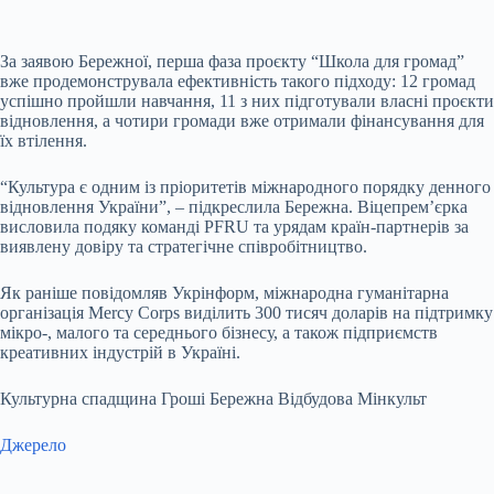
За заявою Бережної, перша фаза проєкту “Школа для громад”
вже продемонструвала ефективність такого підходу: 12 громад
успішно пройшли навчання, 11 з них підготували власні проєкти
відновлення, а чотири громади вже отримали фінансування для
їх втілення.
“Культура є одним із пріоритетів міжнародного порядку денного
відновлення України”, – підкреслила Бережна. Віцепрем’єрка
висловила подяку команді PFRU та урядам країн-партнерів за
виявлену довіру та стратегічне співробітництво.
Як раніше повідомляв Укрінформ, міжнародна гуманітарна
організація Mercy Corps виділить 300 тисяч доларів на підтримку
мікро-, малого та середнього бізнесу, а також підприємств
креативних індустрій в Україні.
Культурна спадщина Гроші Бережна Відбудова Мінкульт
Джерело