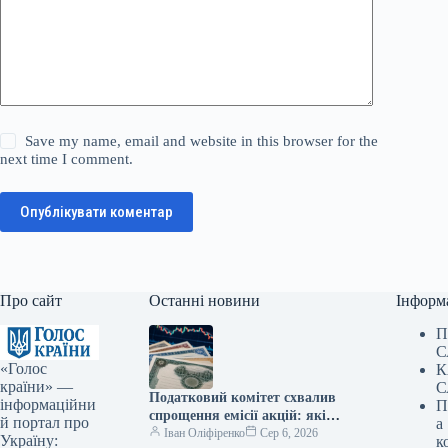
Save my name, email and website in this browser for the
next time I comment.
Опублікувати коментар
Про сайт
Останні новини
Інформ
П
С
«Голос
К
країни» —
С
Податковий комітет схвалив
інформаційни
П
спрощення емісії акцій: які
й портал про
а
зміни очікуються — Мінфін
Іван Оліфіренко
Сер 6, 2026
Україну:
к