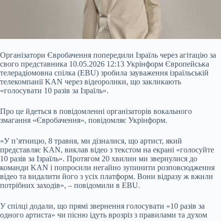
Організатори Євробачення попередили Ізраїль через агітацію за
свого представника 10.05.2026 12:13 Укрінформ Європейська
телерадіомовна спілка (EBU) зробила зауваження ізраїльській
телекомпанії KAN через відеоролики, що закликають
«голосувати 10 разів за Ізраїль».
Про це йдеться в повідомленні організаторів вокального
змагання «Євробачення», повідомляє Укрінформ.
«У п’ятницю, 8 травня, ми дізналися, що артист, який
представляє KAN, виклав відео з текстом на екрані
«голосуйте
10 разів за Ізраїль». Протягом 20 хвилин ми звернулися до
команди KAN і попросили негайно зупинити розповсюдження
відео та видалити його з усіх платформ. Вони відразу ж вжили
потрібних заходів», – повідомили в EBU.
У спілці додали, що прямі звернення голосувати «10 разів за
одного артиста» чи пісню ідуть врозріз з правилами та духом