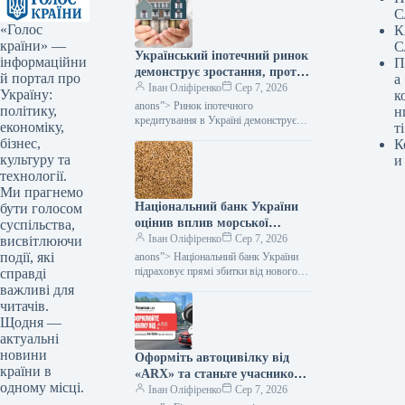
С
«Голос
К
країни» —
С
Український іпотечний ринок
інформаційни
П
демонструє зростання, проте
й портал про
а
без державної підтримки його
Іван Оліфіренко
Сер 7, 2026
Україну:
к
функціонування залишається
anons”> Ринок іпотечного
політику,
н
мінімальним, зазначає
кредитування в Україні демонструє
економіку,
ті
подальше розширення, але його
Мінфін.
бізнес,
К
прогрес значною мірою спирається на
культуру та
и
програми державної допомоги. Як…
технології.
Ми прагнемо
Національний банк України
бути голосом
оцінив вплив морської
суспільства,
блокади: які збитки очікують
Іван Оліфіренко
Сер 7, 2026
висвітлюючи
український експорт –
події, які
anons”> Національний банк України
Міністерство фінансів
підраховує прямі збитки від нового
справді
етапу морської блокади, які сягають
важливі для
понад 2 мільярди доларів експортних
читачів.
надходжень…
Щодня —
актуальні
новини
Оформіть автоцивілку від
країни в
«ARX» та станьте учасником
одному місці.
розіграшу 30 000 гривень на
Іван Оліфіренко
Сер 7, 2026