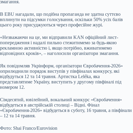
змагання.
В EBU нагадали, що подібна пропаганда не здатна суттєво
вплинути на підсумки голосування, оскільки 50% усіх балів
цього року присуджуються через професійне журі.
«Незважаючи на це, ми відправили KAN офіційний лист-
попередження і надалі пильно стежитимемо за будь-якою
рекламною активністю і, якщо потрібно, вживатимемо
відповідних кроків», – наголосили організатори змагання.
Як повідомляв Укрінформ, організатори Євробачення-2026»
оприлюднили порядок виступів у півфіналах конкурсу, які
відбудуться 12 та 14 травня. Артистка Leléka, яка
представлятиме Україну, виступить у другому півфіналі під
номером 12.
Сімдесятий, ювілейний, вокальний конкурс «Євробачення»
відбудеться в австрійській столиці – Відні. Фінал
«Євробачення-2026» відбудеться в суботу, 16 травня, а півфінали
– 12 та 14 травня.
Фото: Shai Franco/Eurovision