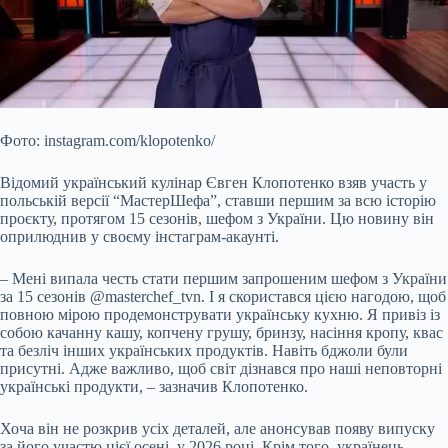
Фото: instagram.com/klopotenko/
Відомий український кулінар Євген Клопотенко взяв участь у
польській версії “МастерШефа”, ставши першим за всю історію
проєкту, протягом 15 сезонів, шефом з України. Цю новину він
оприлюднив у своєму інстаграм-акаунті.
– Мені випала честь стати першим запрошеним шефом з України
за 15 сезонів @masterchef_tvn. І я скористався цією нагодою, щоб
повною мірою продемонструвати
українську кухню. Я привіз із
собою качанну кашу, копчену грушу, бринзу, насіння кропу, квас
та безліч інших українських продуктів. Навіть бджоли були
присутні. Адже важливо, щоб світ дізнався про наші неповторні
українські продукти, – зазначив Клопотенко.
Хоча він не розкрив усіх деталей, але анонсував появу випуску
за його участю цієї осені, у 2026 році. Крім того, українець