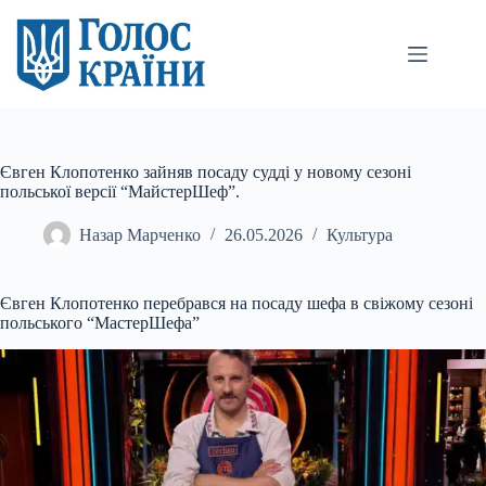
Перейти
до
вмісту
Євген Клопотенко зайняв посаду судді у новому сезоні
польської версії “МайстерШеф”.
Назар Марченко
26.05.2026
Культура
Євген Клопотенко перебрався на посаду шефа в свіжому сезоні
польського “МастерШефа”