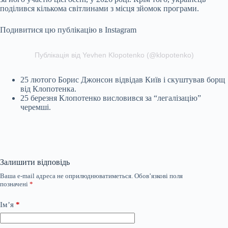
поділився кількома світлинами з місця зйомок програми.
Подивитися цю публікацію в Instagram
Публікація від Yevhen Klopotenko (@klopotenko)
25 лютого Борис Джонсон відвідав Київ і скуштував борщ
від Клопотенка.
25 березня Клопотенко висловився за “легалізацію”
черемші.
Залишити відповідь
Ваша e-mail адреса не оприлюднюватиметься.
Обов’язкові поля
позначені
*
Ім’я
*