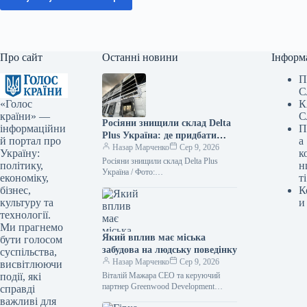
Про сайт
Останні новини
Інформ
П
С
«Голос
К
країни» —
С
Росіяни знищили склад Delta
інформаційни
П
Plus Україна: де придбати
й портал про
а
товари — ФОТО
Назар Марченко
Сер 9, 2026
Україну:
к
Росіяни знищили склад Delta Plus
політику,
н
Україна / Фото:
економіку,
ті
facebook.com/deltaplus.ukraine
бізнес,
К
Унаслідок обстрілу з боку Росії 5
культуру та
и
серпня повністю зруйновано офіс та…
технології.
Ми прагнемо
Який вплив має міська
бути голосом
забудова на людську поведінку
суспільства,
Назар Марченко
Сер 9, 2026
висвітлюючи
події, які
Віталій Мажара CEO та керуючий
партнер Greenwood Development
справді
Архітектурні рішення часто
важливі для