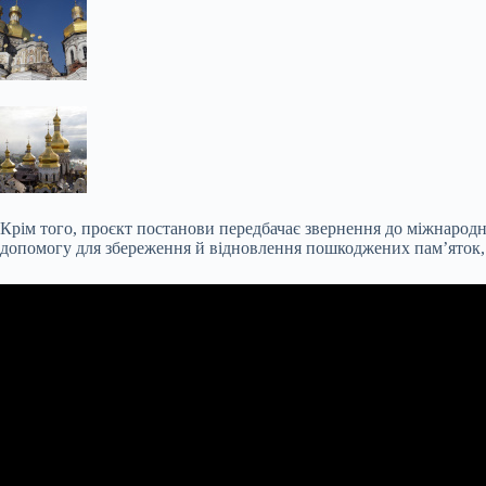
Крім того, проєкт постанови передбачає звернення до міжнародно
допомогу для збереження й відновлення пошкоджених пам’яток, м