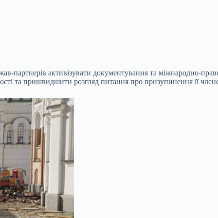
жав-партнерів активізувати документування та міжнародно-правов
ності та пришвидшити розгляд питання про призупинення її чл