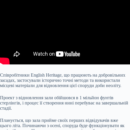
Співробітники English Heritage, що працюють на добровільних
засадах, застосували історично точні методи та використали
місцеві матеріали для відновлення цієї споруди доби неоліту.
Проект з відновлення зали обійшовся в 1 мільйон фунтів
стерлінгів, і процес її створення нині перебуває на завершальній
стадії.
Планується, що зала прийме своїх перших відвідувачів вже
цього літа. Починаючи з осені, споруда буде функціонувати як