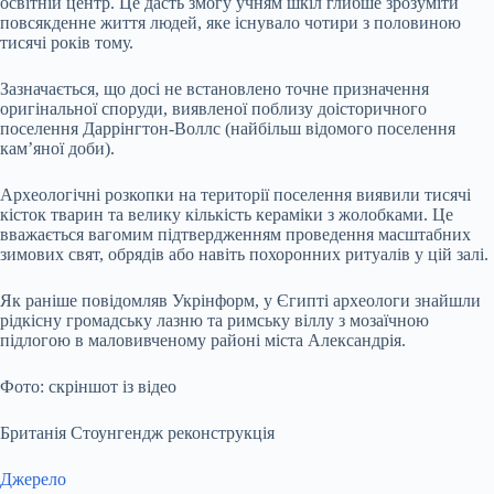
освітній центр. Це дасть змогу учням шкіл глибше зрозуміти
повсякденне життя людей, яке існувало чотири з половиною
тисячі років тому.
Зазначається, що досі не встановлено точне призначення
оригінальної споруди, виявленої поблизу доісторичного
поселення Даррінгтон-Воллс (найбільш відомого поселення
кам’яної доби).
Археологічні розкопки на території поселення виявили тисячі
кісток тварин та велику кількість кераміки з жолобками. Це
вважається вагомим підтвердженням проведення масштабних
зимових свят, обрядів або навіть похоронних ритуалів у цій залі.
Як раніше повідомляв Укрінформ, у Єгипті археологи знайшли
рідкісну громадську лазню та римську віллу з мозаїчною
підлогою в маловивченому районі міста Александрія.
Фото: скріншот із відео
Британія Стоунгендж реконструкція
Джерело