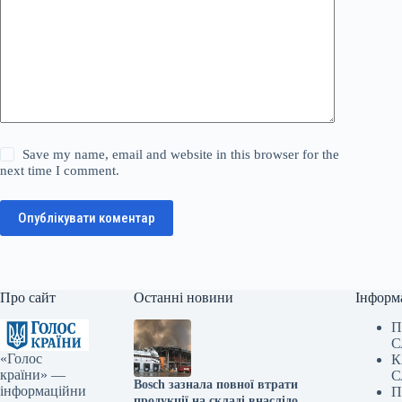
Save my name, email and website in this browser for the
next time I comment.
Опублікувати коментар
Про сайт
Останні новини
Інформ
П
С
«Голос
К
країни» —
С
Bosch зазнала повної втрати
інформаційни
П
продукції на складі внаслідок