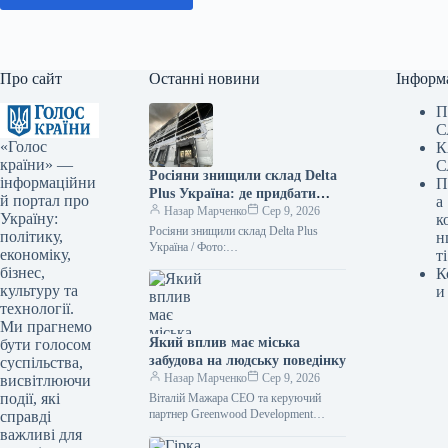
Про сайт
Останні новини
Інформ
П
С
«Голос
К
країни» —
С
Росіяни знищили склад Delta
інформаційни
П
Plus Україна: де придбати
й портал про
а
товари — ФОТО
Назар Марченко
Сер 9, 2026
Україну:
к
Росіяни знищили склад Delta Plus
політику,
н
Україна / Фото:
економіку,
ті
facebook.com/deltaplus.ukraine
бізнес,
К
Унаслідок обстрілу з боку Росії 5
культуру та
и
серпня повністю зруйновано офіс та…
технології.
Ми прагнемо
Який вплив має міська
бути голосом
забудова на людську поведінку
суспільства,
Назар Марченко
Сер 9, 2026
висвітлюючи
події, які
Віталій Мажара CEO та керуючий
партнер Greenwood Development
справді
Архітектурні рішення часто
важливі для
оцінюються за зовнішнім виглядом,