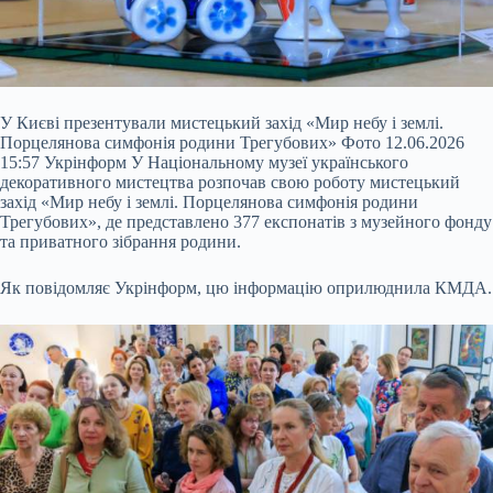
У Києві презентували мистецький захід «Мир небу і землі.
Порцелянова симфонія
родини Трегубових» Фото 12.06.2026
15:57 Укрінформ У Національному музеї українського
декоративного мистецтва розпочав свою роботу мистецький
захід «Мир небу і землі. Порцелянова симфонія родини
Трегубових», де представлено 377 експонатів з музейного фонду
та приватного зібрання родини.
Як повідомляє Укрінформ, цю інформацію оприлюднила КМДА.