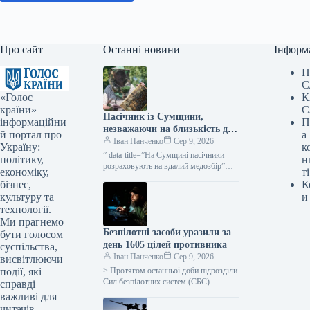
Про сайт
Останні новини
Інформ
П
С
«Голос
К
країни» —
С
Пасічник із Сумщини,
інформаційни
П
незважаючи на близькість до
й портал про
а
кордону, переконаний, що
Іван Панченко
Сер 9, 2026
Україну:
к
регіон чудово підходить для
” data-title=”На Сумщині пасічники
політику,
н
ведення бджільництва —
розраховують на вдалий медозбір”
економіку,
ті
data-
КУРКУЛЬ
бізнес,
К
url=”https://kurkul.com/news/41861-na-
культуру та
и
sumschini-pasichniki-rozrahovuyut-na-
технології.
vdaliy-medozbir”> На Сумщині
Ми прагнемо
пасічники розраховують на вдалий
Безпілотні засоби уразили за
медозбір 9 серпня 2026 33…
бути голосом
день 1605 цілей противника
суспільства,
Іван Панченко
Сер 9, 2026
висвітлюючи
події, які
> Протягом останньої доби підрозділи
Сил безпілотних систем (СБС)
справді
успішно уразили 1605 об’єктів ворога,
важливі для
як інформують СБС у своєму
читачів.