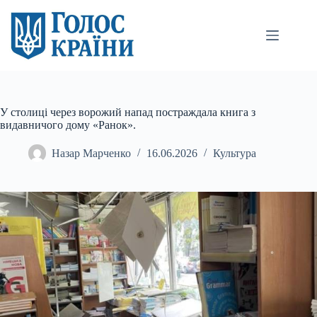
Перейти
до
вмісту
У столиці через ворожий напад постраждала книга з
видавничого дому «Ранок».
Назар Марченко
16.06.2026
Культура