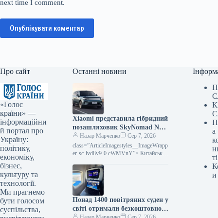
next time I comment.
Опублікувати коментар
Про сайт
Останні новини
Інформ
П
С
«Голос
К
країни» —
С
Xiaomi представила гібридний
інформаційни
П
позашляховик SkyNomad N90
й портал про
а
(фото)
Назар Марченко
Сер 7, 2026
Україну:
к
class=”ArticleImagestyles__ImageWrapp
політику,
н
er-sc-lvd8v9-0 cWMVnY”> Китайська
економіку,
ті
корпорація Xiaomi офіційно
бізнес,
К
презентувала свій великогабаритний
культуру та
и
гібридний позашляховик SkyNomad
технології.
N90. На території Китаю вже
Ми прагнемо
розпочався прийом попередніх…
Понад 1400 повітряних суден у
бути голосом
світі отримали безкоштовно
суспільства,
Starlink.
Назар Марченко
Сер 7, 2026