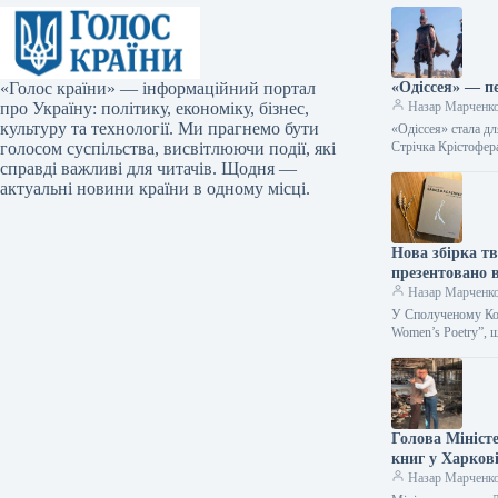
«Голос країни» — інформаційний портал
«Одіссея» — п
про Україну: політику, економіку, бізнес,
Назар Марченк
культуру та технології. Ми прагнемо бути
«Одіссея» стала д
голосом суспільства, висвітлюючи події, які
Стрічка Крістофе
справді важливі для читачів. Щодня —
актуальні новини країни в одному місці.
Нова збірка тв
презентовано 
Назар Марченк
У Сполученому Коро
Women’s Poetry”, 
Голова Мініст
книг у Харков
Назар Марченк