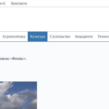
сті
Контакти
Агрополітика
Культура
Суспільство
Інциденти
Технол
азвою «Фенікс».