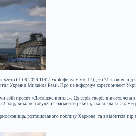
 Фото 01.06.2026 11:02 Укрінформ У місті Одеса 31 травня, під ч
митця України Михайла Реви. Про це інформує кореспондент Укр
и свій проєкт «Дослідження зла». Ця серія творів виготовлена з
22 році, використовуючи фрагменти ракети, яка впала за сто метр
ерносховища, розташованого поблизу Харкова, та з відбитків пір