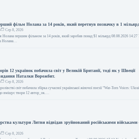
ерший фільм Нолана за 14 років, який перетнув позначку в 1 мільярд
о
Сер 8, 2026
ля Нолана першим фільмом за 14 років, який заробив понад $1 мільярд 08.08.2026 14:2
ра Нолана…
орів 12 українок побачила світ у Великій Британії, тоді як у Швеції
видання Наталки Ворожбит.
о
Сер 8, 2026
лівстві світ побачила збірка сучасної української жіночої поезії “War-Torn Voices: Ukrai
що вміщує твори 12 автор_ок.…
ерства культури Литви відвідав зруйнований російськими військами
і
о
Сер 8, 2026