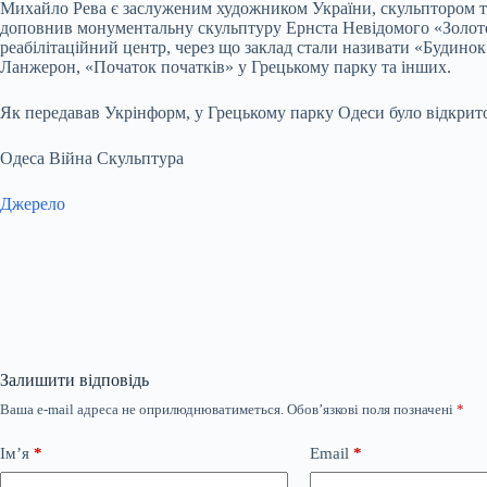
Михайло Рева є заслуженим художником України, скульптором т
доповнив монументальну скульптуру Ернста Невідомого «Золоте 
реабілітаційний центр, через що заклад стали називати «Будино
Ланжерон, «Початок початків» у Грецькому парку та інших.
Як передавав Укрінформ, у Грецькому парку Одеси було відкри
Одеса Війна Скульптура
Джерело
Залишити відповідь
Ваша e-mail адреса не оприлюднюватиметься.
Обов’язкові поля позначені
*
Ім’я
*
Email
*