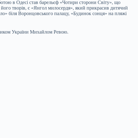
отою в Одесі став барельєф «Чотири сторони Світу», що
 його творів, є «Янгол милосердя», який прикрасив дитячий
ело» біля Воронцовського палацу, «Будинок сонця» на пляжі
жником України Михайлом Ревою.