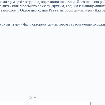
а митцем архітектурно-декоративної пластики. Його першою роб
дитя» біля Морського вокзалу. Другим, і одним із найвідоміших
к з янголом». Окрім цього, пан Рева є автором скульптури «Джер
то скульптуру «Час», створену скульптором та заслуженим худо
Сайт