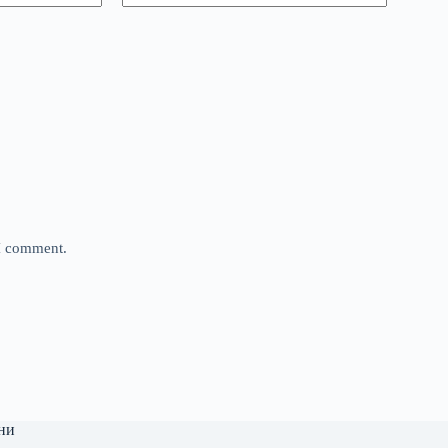
 I comment.
ни