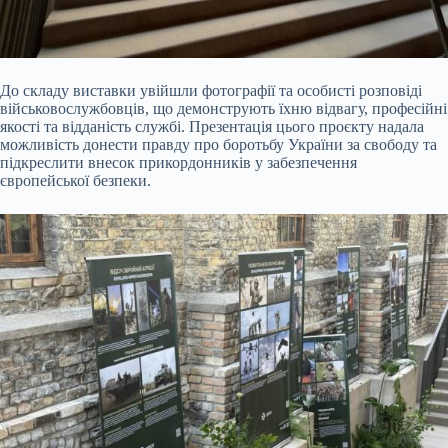
До складу виставки увійшли фотографії та особисті розповіді
військовослужбовців, що демонструють їхню відвагу, професійні
якості та відданість службі. Презентація цього проєкту надала
можливість донести правду про боротьбу України за свободу та
підкреслити внесок прикордонників у забезпечення
європейської безпеки.