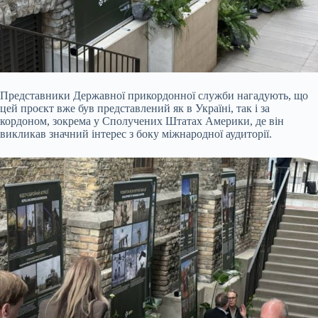
Представники Державної прикордонної служби нагадують, що
цей проєкт вже був представлений як в Україні, так і за
кордоном, зокрема у Сполучених Штатах Америки, де він
викликав значний інтерес з боку міжнародної аудиторії.