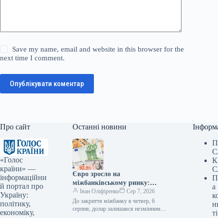
Save my name, email and website in this browser for the
next time I comment.
Опублікувати коментар
Про сайт
Останні новини
Інформ
П
С
«Голос
К
країни» —
С
Євро зросло на
інформаційни
П
міжбанківському ринку:
й портал про
а
вартість валют на вечір –
Іван Оліфіренко
Сер 7, 2026
Україну:
к
Мінфін
До закриття міжбанку в четвер, 6
політику,
н
серпня, долар залишався незмінним
економіку,
ті
в покупці та піднявся на 1 копійку